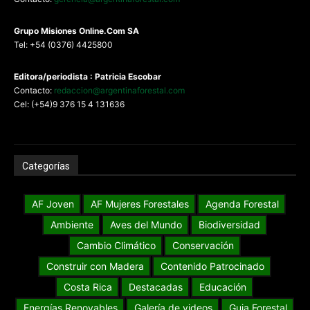
G
rupo Misiones
Online.Com
SA
Tel: +54 (0376) 4425800
Editora/periodista : Patricia Escobar
Contacto:
redaccion@argentinaforestal.com
Cel: (+54)9 376 15 4 131636
Categorías
AF Joven
AF Mujeres Forestales
Agenda Forestal
Ambiente
Aves del Mundo
Biodiversidad
Cambio Climático
Conservación
Construir con Madera
Contenido Patrocinado
Costa Rica
Destacadas
Educación
Energías Renovables
Galería de videos
Guia Forestal