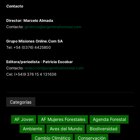
Contacto
Director: Marcelo Almada
Contacto:
gerencia@argentinaforestal.com
G
rupo Misiones
Online.Com
SA
Tel: +54 (0376) 4425800
Editora/periodista : Patricia Escobar
Contacto:
redaccion@argentinaforestal.com
Cel: (+54)9 376 15 4 131636
Categorías
AF Joven
AF Mujeres Forestales
Agenda Forestal
Ambiente
Aves del Mundo
Biodiversidad
Cambio Climático
Conservación