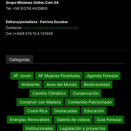
G
rupo Misiones
Online.Com
SA
Tel: +54 (0376) 4425800
Editora/periodista : Patricia Escobar
Contacto:
redaccion@argentinaforestal.com
Cel: (+54)9 376 15 4 131636
Categorías
AF Joven
AF Mujeres Forestales
Agenda Forestal
Ambiente
Aves del Mundo
Biodiversidad
Cambio Climático
Conservación
Construir con Madera
Contenido Patrocinado
Costa Rica
Destacadas
Educación
Energías Renovables
Galería de videos
Guia Forestal
Institucionales
Legislación y proyectos