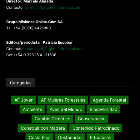
Director: Marcelo Almada
Contacto:
gerencia@argentinaforestal.com
G
rupo Misiones
Online.Com
SA
Tel: +54 (0376) 4425800
Editora/periodista : Patricia Escobar
Contacto:
redaccion@argentinaforestal.com
Cel: (+54)9 376 15 4 131636
Categorías
AF Joven
AF Mujeres Forestales
Agenda Forestal
Ambiente
Aves del Mundo
Biodiversidad
Cambio Climático
Conservación
Construir con Madera
Contenido Patrocinado
Costa Rica
Destacadas
Educación