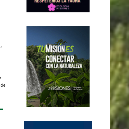
e
e
 de