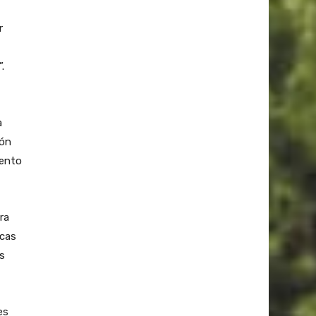
r
.
a
ión
mento
ra
icas
s
es