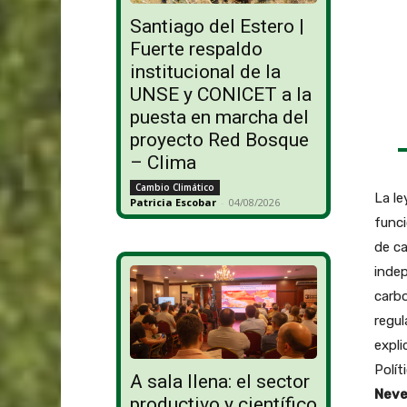
Santiago del Estero |
Fuerte respaldo
institucional de la
UNSE y CONICET a la
puesta en marcha del
proyecto Red Bosque
– Clima
Cambio Climático
La le
Patricia Escobar
-
04/08/2026
func
de c
indep
carbo
regul
expli
Polít
A sala llena: el sector
Neve
productivo y científico