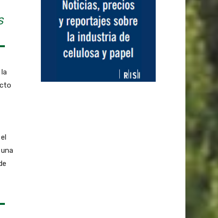
S
la
ecto
el
 una
de