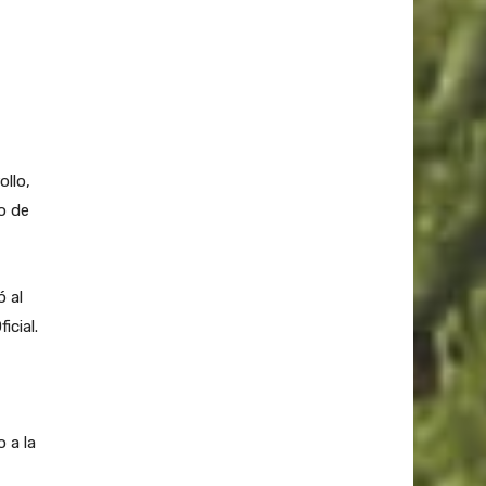
ollo,
ro de
ó al
icial.
 a la