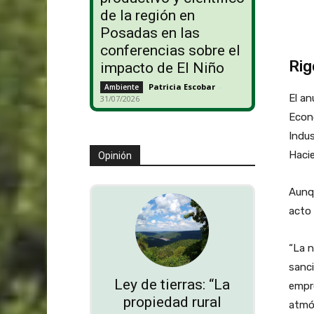
de la región en
Posadas en las
conferencias sobre el
Rig
impacto de El Niño
Patricia Escobar
-
Ambiente
El an
31/07/2026
Econó
Indus
Haci
Opinión
Aunqu
acto 
“La n
sanci
Ley de tierras: “La
empre
propiedad rural
atmós