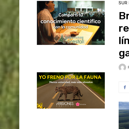
SUR
B
re
lí
g