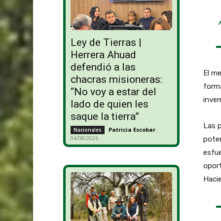
Ley de Tierras |
Herrera Ahuad
defendió a las
El me
chacras misioneras:
form
“No voy a estar del
inver
lado de quien les
saque la tierra”
Las p
Patricia Escobar
-
Nacionales
04/08/2026
poten
esfue
oport
Haci