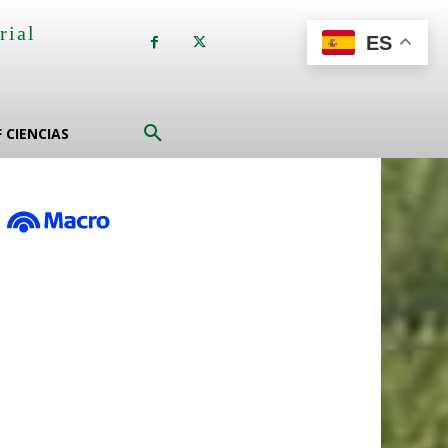
rial
ES
a
F CIENCIAS