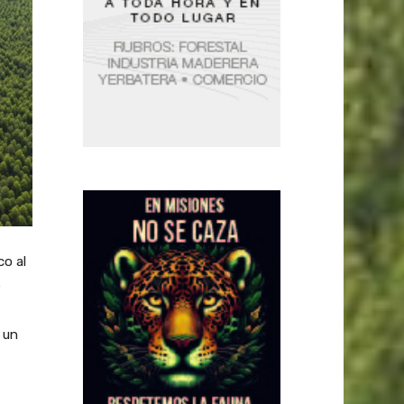
co al
e
 un