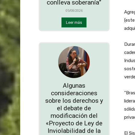
conlleva soberanía”
05/08/2026
Agreg
(est
Leer más
adqui
Duran
caden
Indus
sost
verde
Algunas
consideraciones
“Bras
sobre los derechos y
lider
el debate de
sólid
modificación del
priva
«Proyecto de Ley de
Inviolabilidad de la
El Si