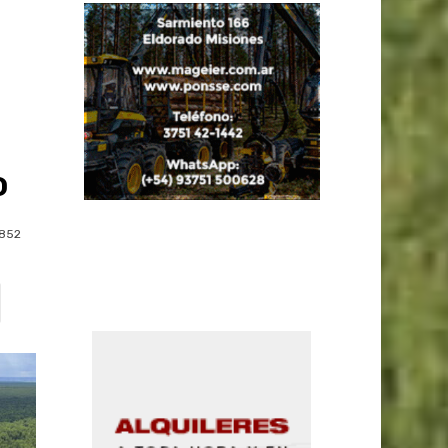
o
852