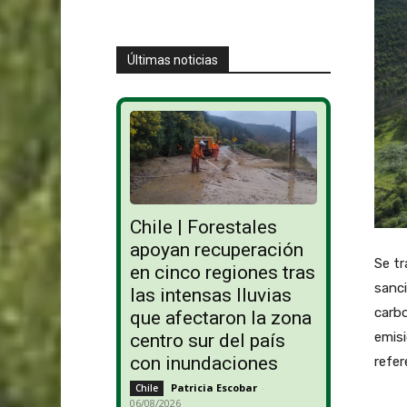
Últimas noticias
Chile | Forestales
apoyan recuperación
Se tr
en cinco regiones tras
sanci
las intensas lluvias
carbo
que afectaron la zona
emisi
centro sur del país
con inundaciones
refer
Patricia Escobar
-
Chile
06/08/2026