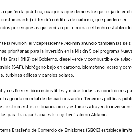
a que “en la práctica, cualquiera que demuestre que deja de emiti
e contaminante) obtendrá créditos de carbono, que pueden ser
ridos por empresas que emitan por encima del techo establecido”
te la reunión, el vicepresidente Alckmin anunció también las seis
as prioritarias para la inversión en la Misión 5 del programa Nuev
tria Brasil (NIB) del Gobierno: diesel verde y combustible de aviac
enible (SAF), hidrógeno bajo en carbono, biometano, acero y ce
s, turbinas eólicas y paneles solares.
il ya es líder en biocombustibles y reúne todas las condiciones pa
ar la agenda mundial de descarbonización. Tenemos políticas públ
as, instrumentos de financiación y estamos atrayendo inversione
das para trabajar hacia este objetivo”, afirmó Alckmin.
stema Brasileño de Comercio de Emisiones (SBCE) establece límit