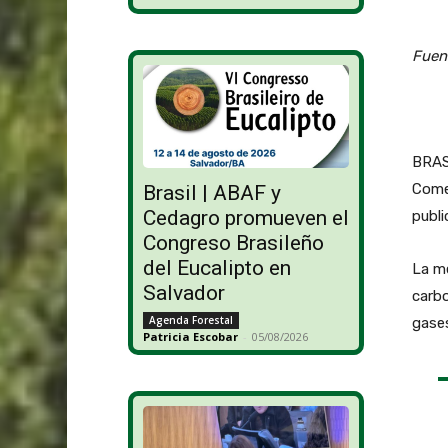
Fuent
BRASI
Come
Brasil | ABAF y
Cedagro promueven el
publi
Congreso Brasileño
del Eucalipto en
La me
Salvador
carbo
Agenda Forestal
gases
Patricia Escobar
-
05/08/2026