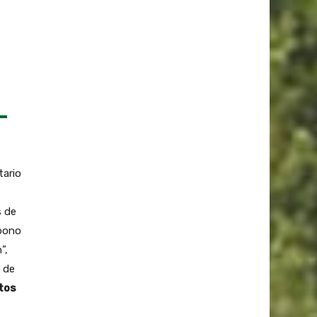
tario
s de
rbono
”,
a de
tos