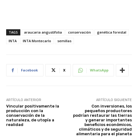
TAGS
araucaria angustifolia
conservación
genética forestal
INTA
INTA Montecarlo
semillas
Facebook
X
WhatsApp
ARTÍCULO ANTERIOR
ARTÍCULO SIGUIENTE
Vincular positivamente la
Con inversiones, los
producción con la
pequeños productores
conservación de la
podrían restaurar las tierras
naturaleza, de utopía a
y generar importantes
realidad
beneficios económicos,
climáticos y de seguridad
alimentaria para el planeta