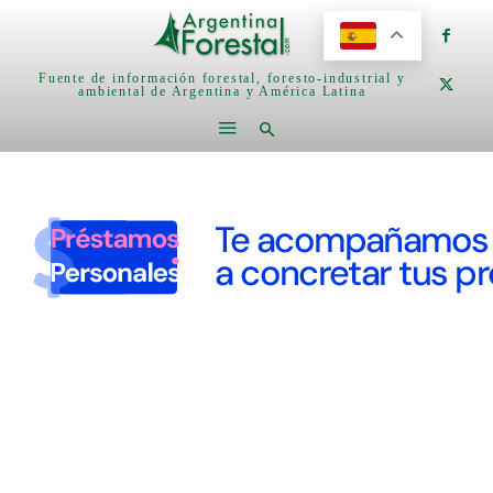
Fuente de información forestal, foresto-industrial y
ambiental de Argentina y América Latina