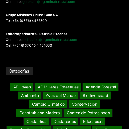
Contacto:
gerencia@argentinaforestal.com
G
rupo Misiones
Online.Com
SA
Tel: +54 (0376) 4425800
Editora/periodista : Patricia Escobar
Contacto:
redaccion@argentinaforestal.com
Cel: (+54)9 376 15 4 131636
Categorías
AF Joven
AF Mujeres Forestales
Agenda Forestal
Ambiente
Aves del Mundo
Biodiversidad
Cambio Climático
Conservación
Construir con Madera
Contenido Patrocinado
Costa Rica
Destacadas
Educación