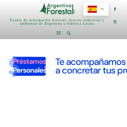
Fuente de información forestal, foresto-industrial y
ambiental de Argentina y América Latina