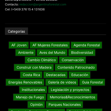
Contacto:
redaccion@argentinaforestal.com
Cel: (+54)9 376 15 4 131636
Categorías
AF Joven
AF Mujeres Forestales
Agenda Forestal
Ambiente
Aves del Mundo
Biodiversidad
Cambio Climático
Conservación
Construir con Madera
Contenido Patrocinado
Costa Rica
Destacadas
Educación
Energías Renovables
Galería de videos
Guia Forestal
Institucionales
Legislación y proyectos
Manejo de Fuego
Memorias&Reconocimientos
Opinión
Parques Nacionales