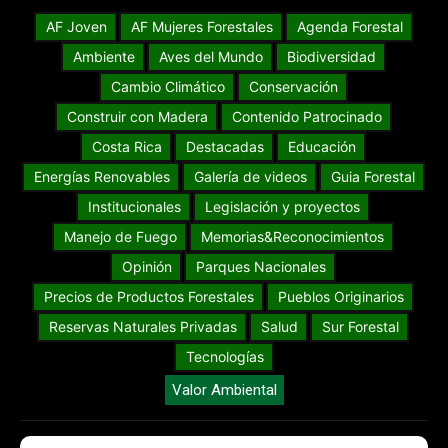
AF Joven
AF Mujeres Forestales
Agenda Forestal
Ambiente
Aves del Mundo
Biodiversidad
Cambio Climático
Conservación
Construir con Madera
Contenido Patrocinado
Costa Rica
Destacadas
Educación
Energías Renovables
Galería de videos
Guia Forestal
Institucionales
Legislación y proyectos
Manejo de Fuego
Memorias&Reconocimientos
Opinión
Parques Nacionales
Precios de Productos Forestales
Pueblos Originarios
Reservas Naturales Privadas
Salud
Sur Forestal
Tecnologías
Valor Ambiental