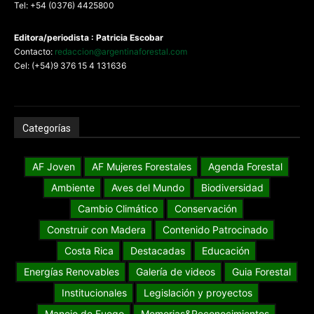
Tel: +54 (0376) 4425800
Editora/periodista : Patricia Escobar
Contacto:
redaccion@argentinaforestal.com
Cel: (+54)9 376 15 4 131636
Categorías
AF Joven
AF Mujeres Forestales
Agenda Forestal
Ambiente
Aves del Mundo
Biodiversidad
Cambio Climático
Conservación
Construir con Madera
Contenido Patrocinado
Costa Rica
Destacadas
Educación
Energías Renovables
Galería de videos
Guia Forestal
Institucionales
Legislación y proyectos
Manejo de Fuego
Memorias&Reconocimientos