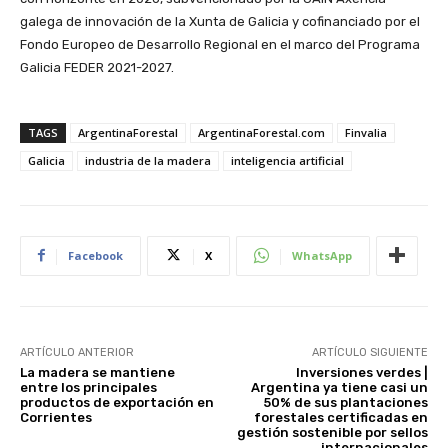
galega de innovación de la Xunta de Galicia y cofinanciado por el
Fondo Europeo de Desarrollo Regional en el marco del Programa
Galicia FEDER 2021-2027.
TAGS
ArgentinaForestal
ArgentinaForestal.com
Finvalia
Galicia
industria de la madera
inteligencia artificial
Facebook
X
WhatsApp
ARTÍCULO ANTERIOR
ARTÍCULO SIGUIENTE
La madera se mantiene
Inversiones verdes |
entre los principales
Argentina ya tiene casi un
productos de exportación en
50% de sus plantaciones
Corrientes
forestales certificadas en
gestión sostenible por sellos
internacionales