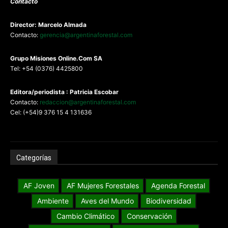
Contacto
Director: Marcelo Almada
Contacto:
gerencia@argentinaforestal.com
G
rupo Misiones
Online.Com
SA
Tel: +54 (0376) 4425800
Editora/periodista : Patricia Escobar
Contacto:
redaccion@argentinaforestal.com
Cel: (+54)9 376 15 4 131636
Categorías
AF Joven
AF Mujeres Forestales
Agenda Forestal
Ambiente
Aves del Mundo
Biodiversidad
Cambio Climático
Conservación