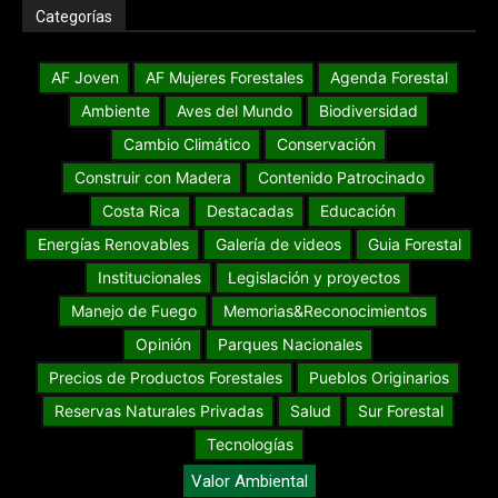
Categorías
AF Joven
AF Mujeres Forestales
Agenda Forestal
Ambiente
Aves del Mundo
Biodiversidad
Cambio Climático
Conservación
Construir con Madera
Contenido Patrocinado
Costa Rica
Destacadas
Educación
Energías Renovables
Galería de videos
Guia Forestal
Institucionales
Legislación y proyectos
Manejo de Fuego
Memorias&Reconocimientos
Opinión
Parques Nacionales
Precios de Productos Forestales
Pueblos Originarios
Reservas Naturales Privadas
Salud
Sur Forestal
Tecnologías
Valor Ambiental