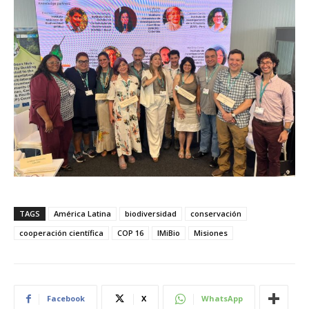
TAGS
América Latina
biodiversidad
conservación
cooperación científica
COP 16
IMiBio
Misiones
Facebook
X
WhatsApp