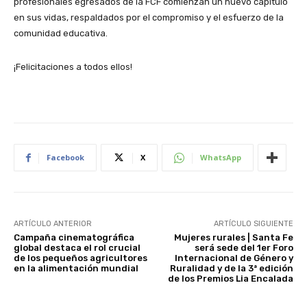
profesionales egresados de la FCF comienzan un nuevo capítulo
en sus vidas, respaldados por el compromiso y el esfuerzo de la
comunidad educativa.
¡Felicitaciones a todos ellos!
Facebook
X
WhatsApp
ARTÍCULO ANTERIOR
ARTÍCULO SIGUIENTE
Campaña cinematográfica
Mujeres rurales | Santa Fe
global destaca el rol crucial
será sede del 1er Foro
de los pequeños agricultores
Internacional de Género y
en la alimentación mundial
Ruralidad y de la 3ª edición
de los Premios Lia Encalada