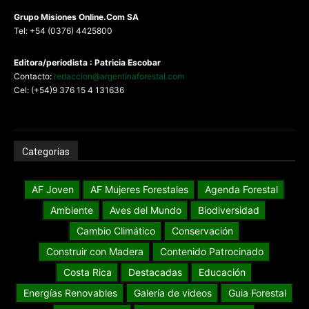
G
rupo Misiones
Online.Com
SA
Tel: +54 (0376) 4425800
Editora/periodista : Patricia Escobar
Contacto:
redaccion@argentinaforestal.com
Cel: (+54)9 376 15 4 131636
Categorías
AF Joven
AF Mujeres Forestales
Agenda Forestal
Ambiente
Aves del Mundo
Biodiversidad
Cambio Climático
Conservación
Construir con Madera
Contenido Patrocinado
Costa Rica
Destacadas
Educación
Energías Renovables
Galería de videos
Guia Forestal