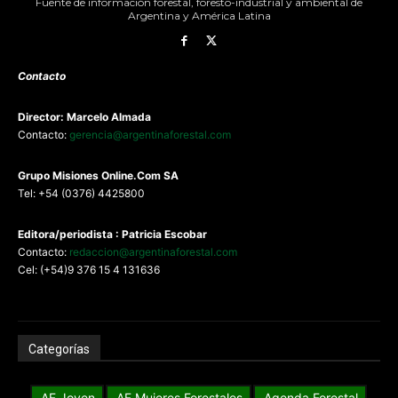
Fuente de información forestal, foresto-industrial y ambiental de
Argentina y América Latina
Contacto
Director: Marcelo Almada
Contacto:
gerencia@argentinaforestal.com
G
rupo Misiones
Online.Com
SA
Tel: +54 (0376) 4425800
Editora/periodista : Patricia Escobar
Contacto:
redaccion@argentinaforestal.com
Cel: (+54)9 376 15 4 131636
Categorías
AF Joven
AF Mujeres Forestales
Agenda Forestal