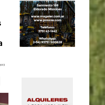
s
a
693