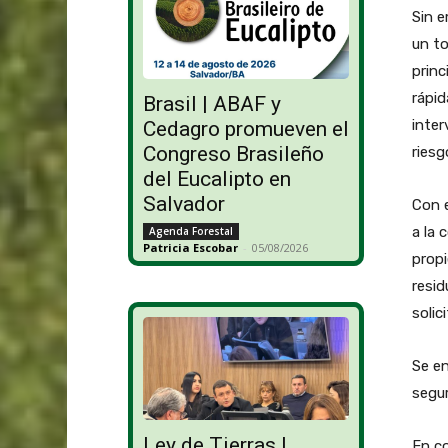
Sin e
un to
princ
rápid
Brasil | ABAF y
inter
Cedagro promueven el
Congreso Brasileño
riesg
del Eucalipto en
Salvador
Con e
a la 
Agenda Forestal
Patricia Escobar
-
05/08/2026
prop
resid
solic
Se en
segur
Ley de Tierras |
En co