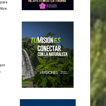
 para
ibre.
 por
s