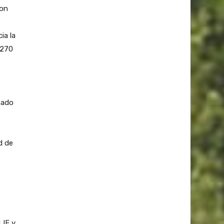
ron
ia la
 270
amado
d de
LIF y