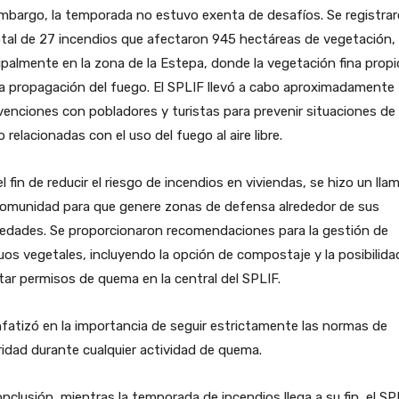
mbargo, la temporada no estuvo exenta de desafíos. Se registra
tal de 27 incendios que afectaron 945 hectáreas de vegetación,
ipalmente en la zona de la Estepa, donde la vegetación fina propic
a propagación del fuego. El SPLIF llevó a cabo aproximadamente
venciones con pobladores y turistas para prevenir situaciones de
o relacionadas con el uso del fuego al aire libre.
l fin de reducir el riesgo de incendios en viviendas, se hizo un ll
comunidad para que genere zonas de defensa alrededor de sus
iedades. Se proporcionaron recomendaciones para la gestión de
uos vegetales, incluyendo la opción de compostaje y la posibilida
itar permisos de quema en la central del SPLIF.
fatizó en la importancia de seguir estrictamente las normas de
idad durante cualquier actividad de quema.
nclusión, mientras la temporada de incendios llega a su fin, el SP