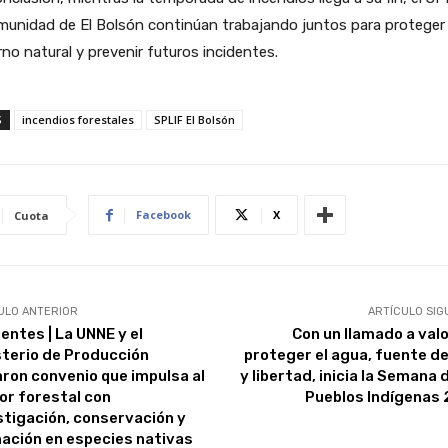
munidad de El Bolsón continúan trabajando juntos para proteger 
no natural y prevenir futuros incidentes.
S
incendios forestales
SPLIF El Bolsón
Facebook
X
Cuota
ULO ANTERIOR
ARTÍCULO SIG
entes | La UNNE y el
Con un llamado a valo
sterio de Producción
proteger el agua, fuente de
aron convenio que impulsa al
y libertad, inicia la Semana 
or forestal con
Pueblos Indígenas
stigación, conservación y
ación en especies nativas