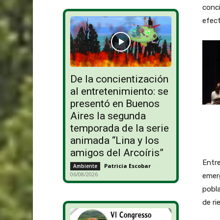
conci
efect
De la concientización
al entretenimiento: se
presentó en Buenos
Aires la segunda
temporada de la serie
animada “Lina y los
amigos del Arcoíris”
Entre
Patricia Escobar
-
Ambiente
06/08/2026
emerg
pobla
de ri