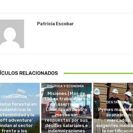
Patricia Escobar
ÍCULOS RELACIONADOS
POLÍTICA Y ECONOMÍA
Misiones | Más de
CONSERVACIÓN
130 ex trabajadores
DESTACADAS
ismo forestal en
del aserradero
Sudamérica: la
Linor llevan cuatro
Pymes madere
stenibilidad y la
meses sin
avanzan en
soft adventure’
respuestas por sus
mercados
lindan al sector
deudas salariales e
exigentes medi
frente a los
indemnizaciones
la certificació