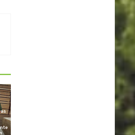
ras
ante
n