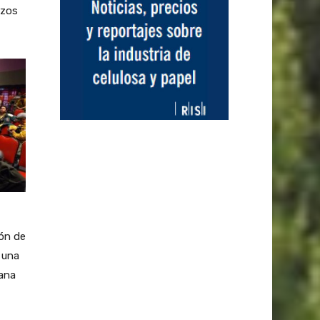
rzos
ión de
 una
rana