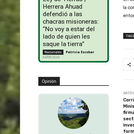
Herrera Ahuad
la co
defendió a las
entor
chacras misioneras:
“No voy a estar del
lado de quien les
TAG
saque la tierra”
Patricia Escobar
-
Nacionales
04/08/2026
Opinión
ARTÍC
Corri
Mini
firm
sect
inve
form