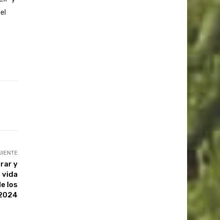
el
UIENTE
rar y
 vida
de los
 2024