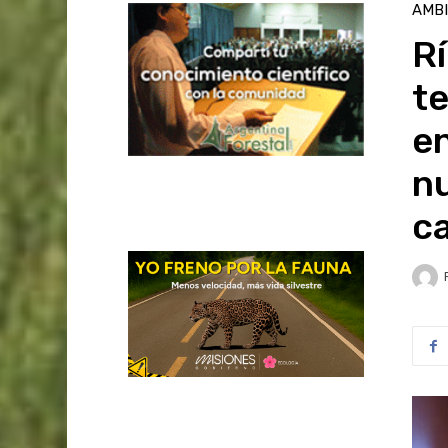
AMB
Rí
t
en
nu
c