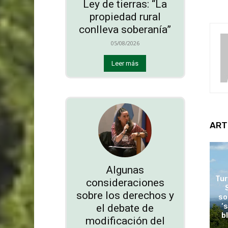
Ley de tierras: “La
propiedad rural
conlleva soberanía”
05/08/2026
Leer más
ART
Algunas
Tur
consideraciones
sobre los derechos y
so
‘
el debate de
b
modificación del