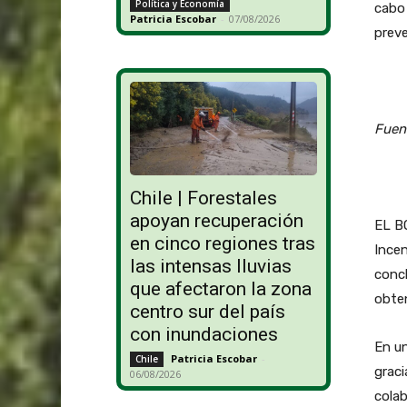
Política y Economía
cabo
Patricia Escobar
-
07/08/2026
preve
Fuent
Chile | Forestales
apoyan recuperación
EL BO
en cinco regiones tras
Incen
las intensas lluvias
concl
que afectaron la zona
obte
centro sur del país
con inundaciones
En un
Patricia Escobar
-
Chile
graci
06/08/2026
colab