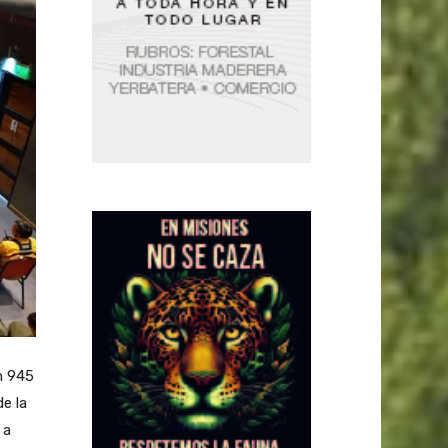
n 945
e la
 a