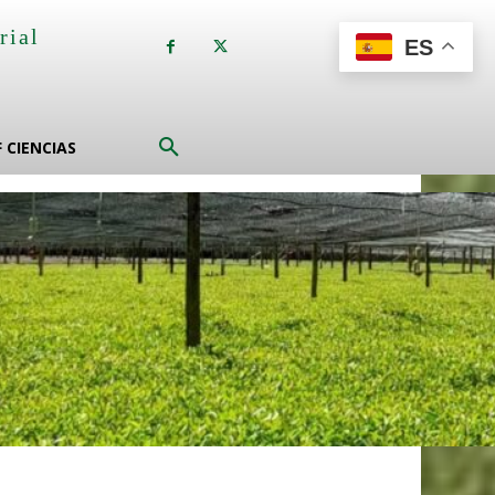
rial
ES
a
F CIENCIAS