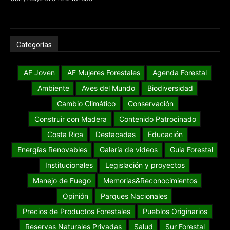
Categorías
AF Joven
AF Mujeres Forestales
Agenda Forestal
Ambiente
Aves del Mundo
Biodiversidad
Cambio Climático
Conservación
Construir con Madera
Contenido Patrocinado
Costa Rica
Destacadas
Educación
Energías Renovables
Galería de videos
Guia Forestal
Institucionales
Legislación y proyectos
Manejo de Fuego
Memorias&Reconocimientos
Opinión
Parques Nacionales
Precios de Productos Forestales
Pueblos Originarios
Reservas Naturales Privadas
Salud
Sur Forestal