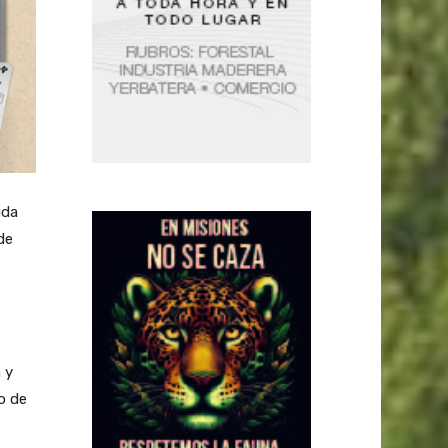
uda
de
 y
o de