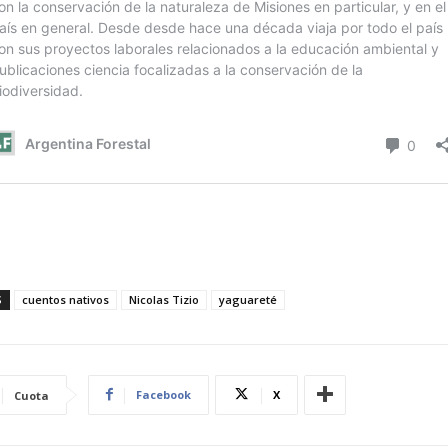
S
cuentos nativos
Nicolas Tizio
yaguareté
Facebook
X
Cuota