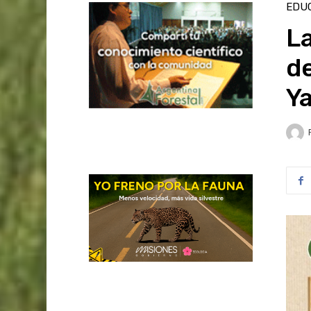
EDU
La
de
Y