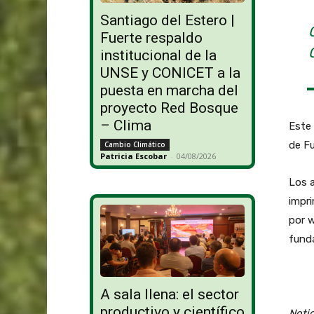
Santiago del Estero |
Fuerte respaldo
institucional de la
UNSE y CONICET a la
puesta en marcha del
proyecto Red Bosque
– Clima
Este 
de Fu
Cambio Climático
Patricia Escobar
-
04/08/2026
Los a
impri
por w
fund
A sala llena: el sector
productivo y científico
Notic