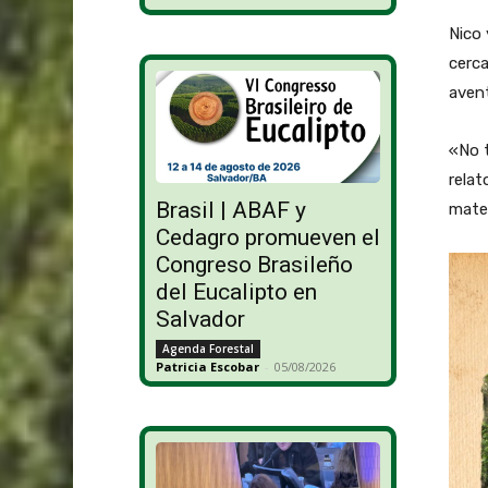
Nico 
cerca
avent
«No t
relat
Brasil | ABAF y
mater
Cedagro promueven el
Congreso Brasileño
del Eucalipto en
Salvador
Agenda Forestal
Patricia Escobar
-
05/08/2026