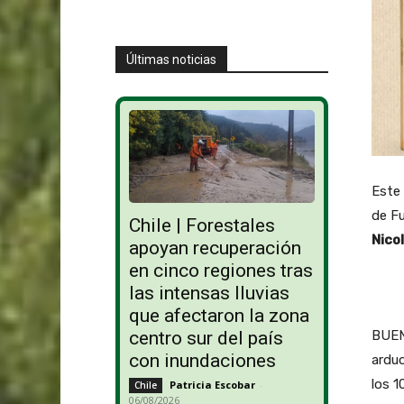
Últimas noticias
Este 
de Fu
Chile | Forestales
Nicol
apoyan recuperación
en cinco regiones tras
las intensas lluvias
que afectaron la zona
BUEN
centro sur del país
con inundaciones
arduo
los 1
Patricia Escobar
-
Chile
06/08/2026