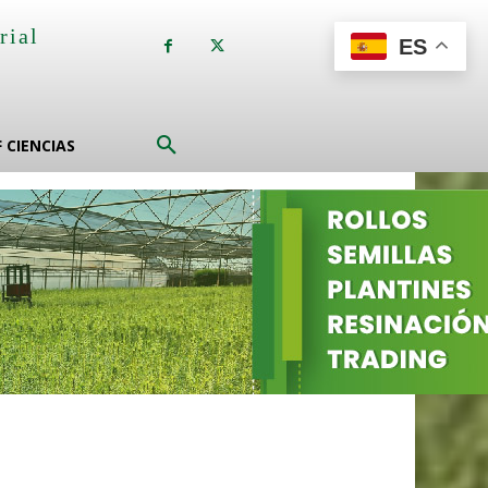
rial
ES
a
F CIENCIAS