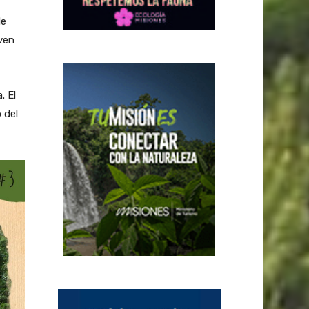
de
iven
. El
 del