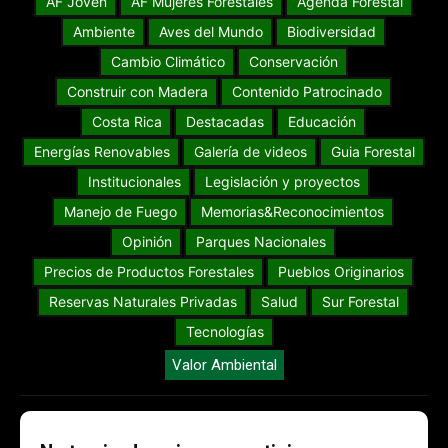
AF Joven
AF Mujeres Forestales
Agenda Forestal
Ambiente
Aves del Mundo
Biodiversidad
Cambio Climático
Conservación
Construir con Madera
Contenido Patrocinado
Costa Rica
Destacadas
Educación
Energías Renovables
Galería de videos
Guia Forestal
Institucionales
Legislación y proyectos
Manejo de Fuego
Memorias&Reconocimientos
Opinión
Parques Nacionales
Precios de Productos Forestales
Pueblos Originarios
Reservas Naturales Privadas
Salud
Sur Forestal
Tecnologías
Valor Ambiental