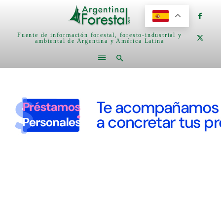
Fuente de información forestal, foresto-industrial y
ambiental de Argentina y América Latina