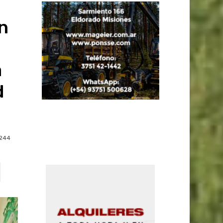
n
a
d
M
244