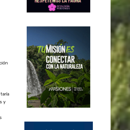
ción
taría
s y
s