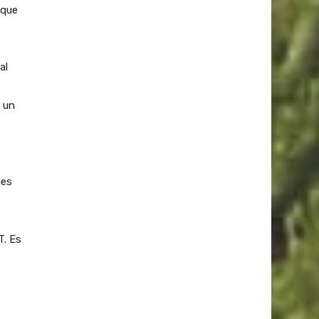
 que
al
,
 un
nes
T. Es