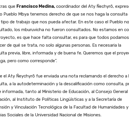
tras que
Francisco Medina,
coordinador del Aty Ñechyrõ, expres
o Pueblo Mbya tenemos derecho de que se nos haga la consulta
tipo de trabajo que nos pueda afectar. En este caso el Pueblo no
ultado, los mburuvicha no fueron consultados. No estamos en co
royecto, es que hace falta consultar, es para que todos podamos
er de qué se trata, no solo algunas personas. Es necesaria la
lta previa, libre, informada y de buena fe. Queremos que el proy
aga, pero como corresponde”.
 el Aty Ñeychyrõ fue enviada una nota reclamando el derecho a 
lta, a la autodeterminación y la descalificación como consulta, pr
 e informada, tanto al Ministerio de Educación, al Consejo General
ción, al Instituto de Políticas Lingüísticas y a la Secretaría de
sión y Vinculación Tecnológica de la Facultad de Humanidades y
ias Sociales de la Universidad Nacional de Misiones.