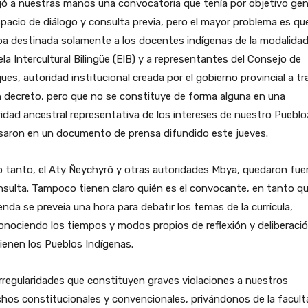
ó a nuestras manos una convocatoria que tenía por objetivo gen
pacio de diálogo y consulta previa, pero el mayor problema es qu
ba destinada solamente a los docentes indígenas de la modalida
la Intercultural Bilingüe (EIB) y a representantes del Consejo de
ues, autoridad institucional creada por el gobierno provincial a tr
 decreto, pero que no se constituye de forma alguna en una
idad ancestral representativa de los intereses de nuestro Pueblo
saron en un documento de prensa difundido este jueves.
o tanto, el Aty Ñeychyrõ y otras autoridades Mbya, quedaron fue
nsulta. Tampoco tienen claro quién es el convocante, en tanto q
enda se preveía una hora para debatir los temas de la currícula,
nociendo los tiempos y modos propios de reflexión y deliberaci
ienen los Pueblos Indígenas.
rregularidades que constituyen graves violaciones a nuestros
hos constitucionales y convencionales, privándonos de la facult