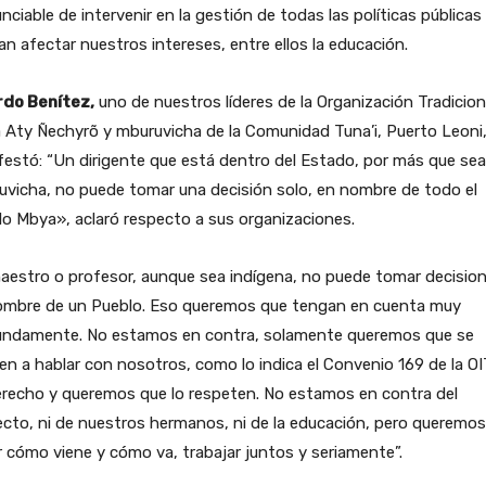
unciable de intervenir en la gestión de todas las políticas públicas
n afectar nuestros intereses, entre ellos la educación.
rdo Benítez,
uno de nuestros líderes de la Organización Tradicion
 Aty Ñechyrõ y mburuvicha de la Comunidad Tuna’i, Puerto Leoni
estó: “Un dirigente que está dentro del Estado, por más que sea
vicha, no puede tomar una decisión solo, en nombre de todo el
o Mbya», aclaró respecto a sus organizaciones.
aestro o profesor, aunque sea indígena, no puede tomar decisio
ombre de un Pueblo. Eso queremos que tengan en cuenta muy
undamente. No estamos en contra, solamente queremos que se
en a hablar con nosotros, como lo indica el Convenio 169 de la OI
erecho y queremos que lo respeten. No estamos en contra del
cto, ni de nuestros hermanos, ni de la educación, pero queremos
 cómo viene y cómo va, trabajar juntos y seriamente”.