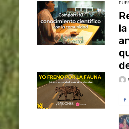
PUEB
R
la
an
qu
d