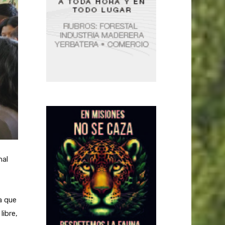
nal
a que
libre,