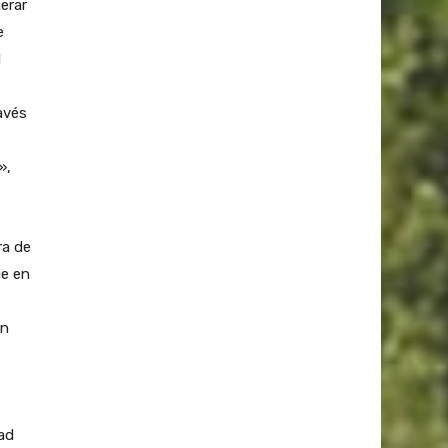
erar
e
d
avés
»,
ra de
ue en
ón
ad