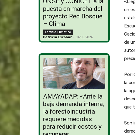
UNSE y CONICET a la
«Lleg
puesta en marcha del
un es
proyecto Red Bosque
esta
– Clima
Escue
Cambio Climático
Caciq
Patricia Escobar
-
04/08/2026
de un
autor
preci
Por l
la co
la ag
AMAYADAP: «Ante la
desco
baja demanda interna,
que t
la forestoindustria
requiere medidas
Son i
para reducir costos y
derec
recuperar