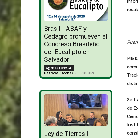
infor
recal
Brasil | ABAF y
Cedagro promueven el
Fuen
Congreso Brasileño
del Eucalipto en
MISIO
Salvador
comun
Agenda Forestal
Patricia Escobar
-
05/08/2026
Tradi
disti
Se tr
de Ex
Cienc
Insti
Ley de Tierras |
consi