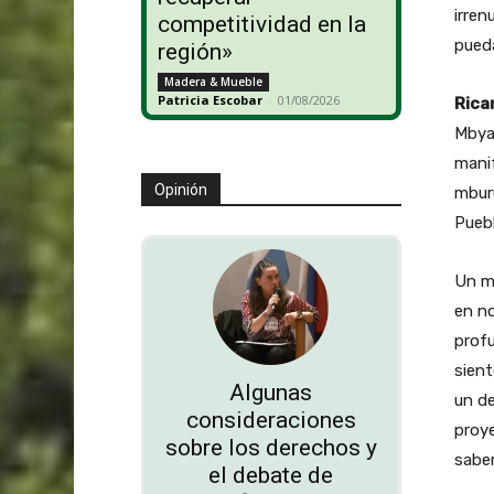
irren
competitividad en la
pueda
región»
Madera & Mueble
Patricia Escobar
-
01/08/2026
Rica
Mbya
manif
Opinión
mburu
Puebl
Un m
en n
prof
sient
Algunas
un d
consideraciones
proye
sobre los derechos y
saber
el debate de