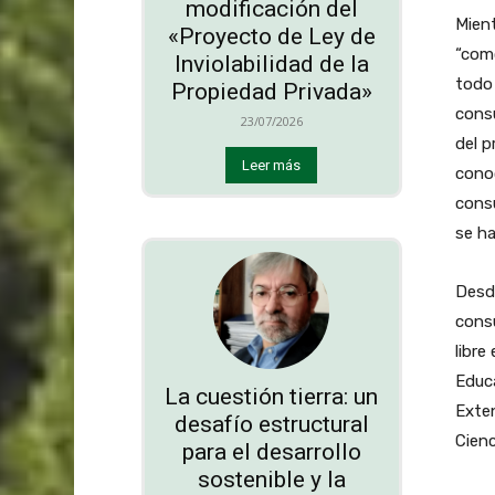
modificación del
Mien
«Proyecto de Ley de
“com
Inviolabilidad de la
todo 
Propiedad Privada»
cons
23/07/2026
del p
Leer más
conoc
consu
se h
Desde
consu
libre
Educa
La cuestión tierra: un
Exten
desafío estructural
Cienc
para el desarrollo
sostenible y la