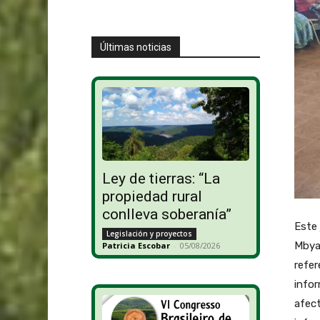
Últimas noticias
Ley de tierras: “La
propiedad rural
conlleva soberanía”
Este 
Legislación y proyectos
Mbya
Patricia Escobar
-
05/08/2026
refer
infor
afect