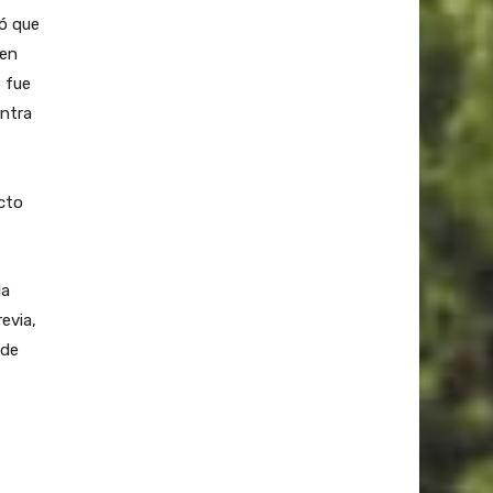
ó que
 en
 fue
ntra
ecto
la
evia,
 de