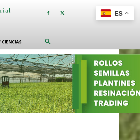
rial
ES
a
F CIENCIAS