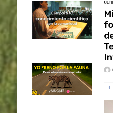
ULT
Mi
f
de
T
In