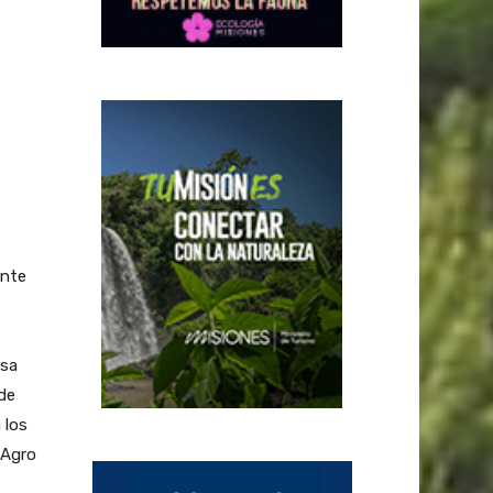
ante
lsa
 de
 los
 Agro