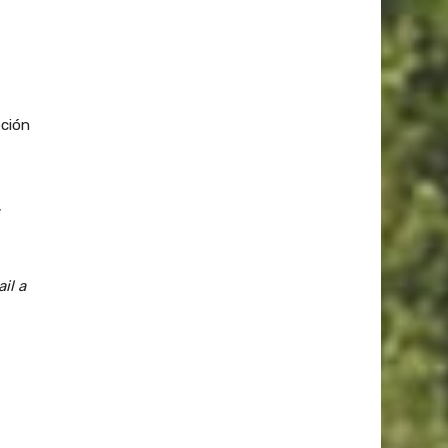
pción
,
il a