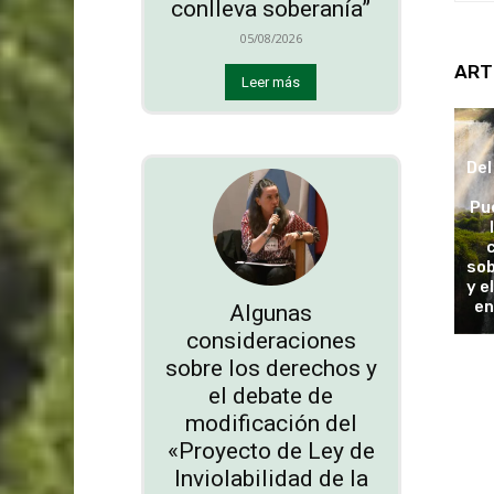
conlleva soberanía”
05/08/2026
ART
Leer más
Del
Pu
sob
y e
en
Algunas
consideraciones
sobre los derechos y
el debate de
modificación del
«Proyecto de Ley de
Inviolabilidad de la