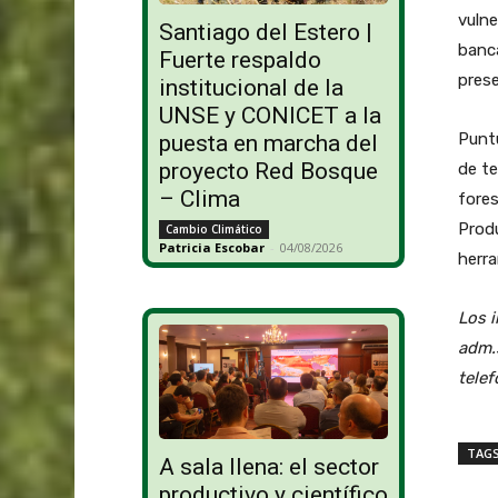
vulne
Santiago del Estero |
banca
Fuerte respaldo
prese
institucional de la
UNSE y CONICET a la
Puntu
puesta en marcha del
proyecto Red Bosque
de te
– Clima
fores
Produ
Cambio Climático
Patricia Escobar
-
04/08/2026
herra
Los i
adm.
tele
TAG
A sala llena: el sector
productivo y científico