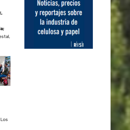
d
,
a;
estal,
“Los