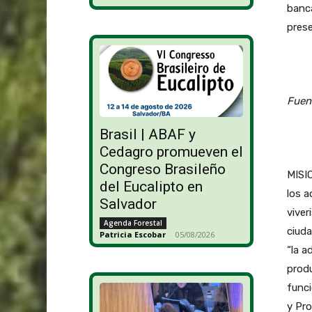
banca
prese
Fuen
Brasil | ABAF y
Cedagro promueven el
Congreso Brasileño
MISIO
del Eucalipto en
los a
Salvador
viver
Agenda Forestal
ciuda
Patricia Escobar
-
05/08/2026
“la a
produ
funci
y Pro