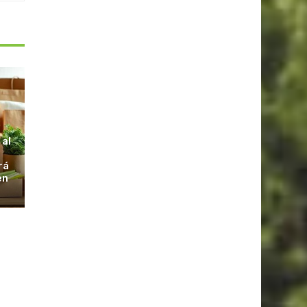
S
 al
rá
en