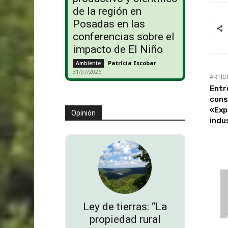
de la región en
Posadas en las
conferencias sobre el
impacto de El Niño
Patricia Escobar
-
Ambiente
31/07/2026
ARTÍC
Entre
cons
«Exp
Opinión
indu
Ley de tierras: “La
propiedad rural