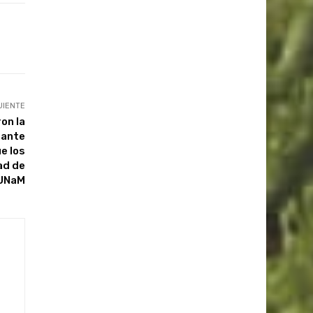
UIENTE
on la
 ante
e los
ad de
 UNaM