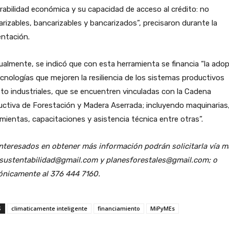
rabilidad económica y su capacidad de acceso al crédito: no
rizables, bancarizables y bancarizados”, precisaron durante la
ntación.
almente, se indicó que con esta herramienta se financia “la ado
cnologías que mejoren la resiliencia de los sistemas productivos
to industriales, que se encuentren vinculadas con la Cadena
ctiva de Forestación y Madera Aserrada; incluyendo maquinarias
mientas, capacitaciones y asistencia técnica entre otras”.
nteresados en obtener más información podrán solicitarla vía ma
sustentabilidad@gmail.com y planesforestales@gmail.com; o
fónicamente al 376 444 7160.
S
climaticamente inteligente
financiamiento
MiPyMEs