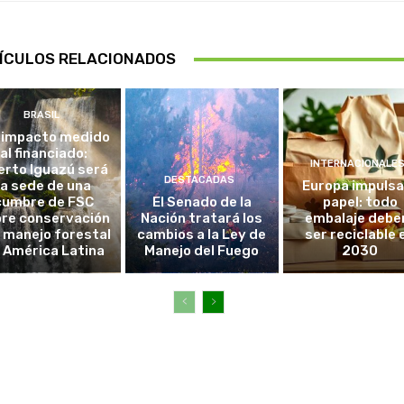
ÍCULOS RELACIONADOS
BRASIL
 impacto medido
al financiado:
INTERNACIONALE
erto Iguazú será
DESTACADAS
la sede de una
Europa impulsa
cumbre de FSC
El Senado de la
papel: todo
re conservación
Nación tratará los
embalaje debe
l manejo forestal
cambios a la Ley de
ser reciclable 
 América Latina
Manejo del Fuego
2030