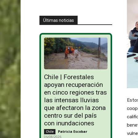
Últimas noticias
Chile | Forestales
apoyan recuperación
en cinco regiones tras
las intensas lluvias
Estos
que afectaron la zona
coope
centro sur del país
calif
con inundaciones
benef
Patricia Escobar
-
Chile
vulne
06/08/2026