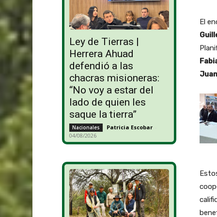
El en
Guil
Ley de Tierras |
Plani
Herrera Ahuad
Fabi
defendió a las
Juan
chacras misioneras:
“No voy a estar del
lado de quien les
saque la tierra”
Patricia Escobar
-
Nacionales
04/08/2026
Estos
coope
calif
benef