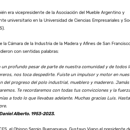
én era vicepresidente de la Asociación del Mueble Argentino y
te universitario en la Universidad de Ciencias Empresariales y So
S).
 la Cámara de la Industria de la Madera y Afines de San Francisco
dieron con sentidas palabras:
 un profundo pesar de parte de nuestra comunidad y de todos l
reros, nos toca despedirte. Fuiste un impulsor y motor en nues
n del progreso del polo industrial, mueblero y maderero. Jamás
daremos. Te recordaremos con todas tus convicciones y la fuerz
nías a todo lo que llevabas adelante. Muchas gracias Luis. Hasta
pre.
Daniel Alberto. 1953-2023.
ES, el Obispo Sergio Buenanueva, Gustavo Viano el presidente d