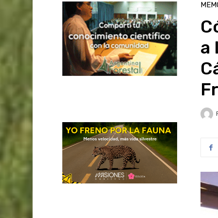
MEM
C
a 
C
F