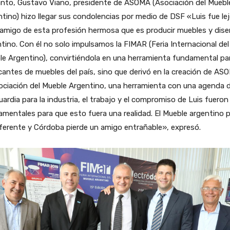
anto, Gustavo Viano, presidente de ASOMA (Asociación del Muebl
tino) hizo llegar sus condolencias por medio de DSF «Luis fue le
 amigo de esta profesión hermosa que es producir muebles y dis
tino. Con él no solo impulsamos la FIMAR (Feria Internacional del
e Argentino), convirtiéndola en una herramienta fundamental par
cantes de muebles del país, sino que derivó en la creación de AS
ociación del Mueble Argentino, una herramienta con una agenda 
ardia para la industria, el trabajo y el compromiso de Luis fueron
mentales para que esto fuera una realidad. El Mueble argentino p
ferente y Córdoba pierde un amigo entrañable», expresó.