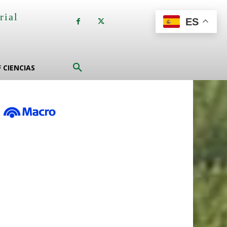
rial
ES
a
F CIENCIAS