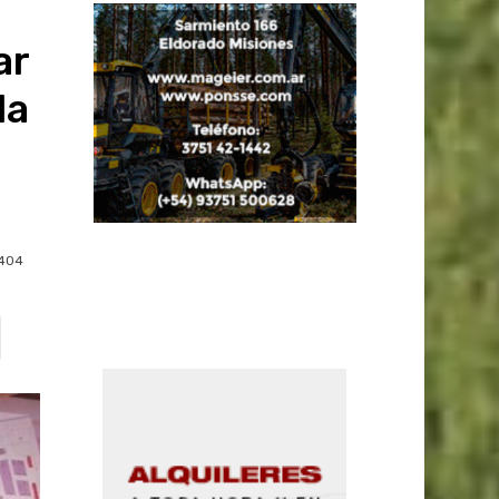
ar
la
404