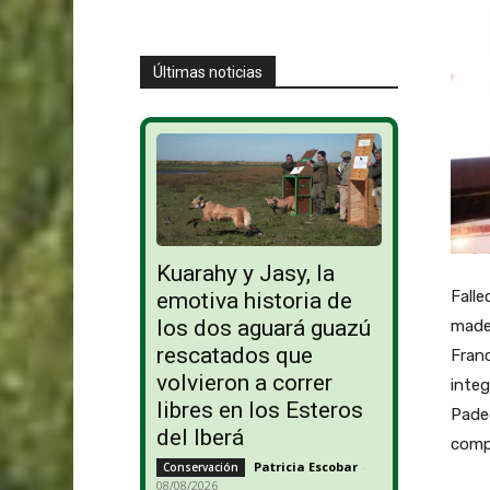
Últimas noticias
Kuarahy y Jasy, la
Falle
emotiva historia de
los dos aguará guazú
mader
rescatados que
Franc
volvieron a correr
integ
libres en los Esteros
Padec
del Iberá
comp
Patricia Escobar
-
Conservación
08/08/2026