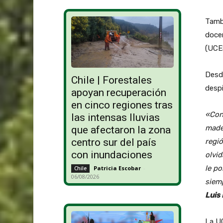
Tambi
docen
(UCE
Desde
Chile | Forestales
despi
apoyan recuperación
en cinco regiones tras
«Con
las intensas lluvias
made
que afectaron la zona
centro sur del país
regió
con inundaciones
olvi
le po
Patricia Escobar
-
Chile
06/08/2026
siem
Luis 
La UC