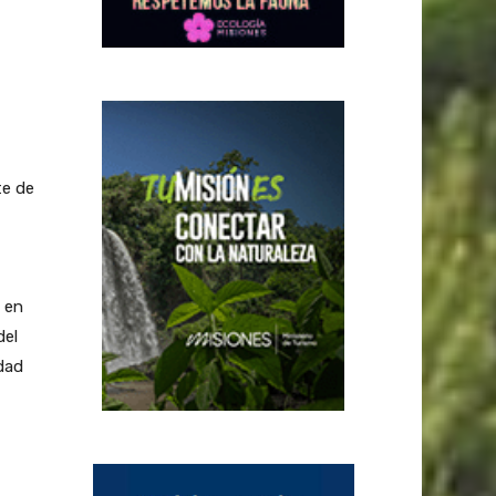
te de
y en
del
udad