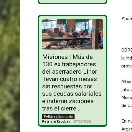
Fuent
CÓRD
Misiones | Más de
la in
130 ex trabajadores
provi
del aserradero Linor
llevan cuatro meses
Alber
sin respuestas por
julio
sus deudas salariales
Muebl
e indemnizaciones
de C
tras el cierre...
Política y Economía
En nu
Patricia Escobar
-
07/08/2026
Argen