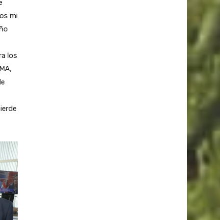
e
jos mi
eño
a los
OMA,
de
ierde