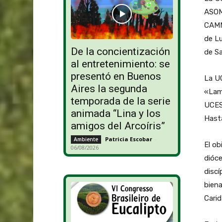
ASOMA
CAMME
de Lu
De la concientización
de Sa
al entretenimiento: se
presentó en Buenos
La UC
Aires la segunda
«Lame
temporada de la serie
UCES
animada “Lina y los
Hasta
amigos del Arcoíris”
Patricia Escobar
-
Ambiente
El ob
06/08/2026
dióce
discí
biena
Carid