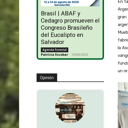
En t
Argen
Brasil | ABAF y
gran
Cedagro promueven el
argen
Congreso Brasileño
Muebl
del Eucalipto en
fabri
Salvador
la As
Agenda Forestal
Patricia Escobar
-
05/08/2026
vangu
funda
un re
Opinión