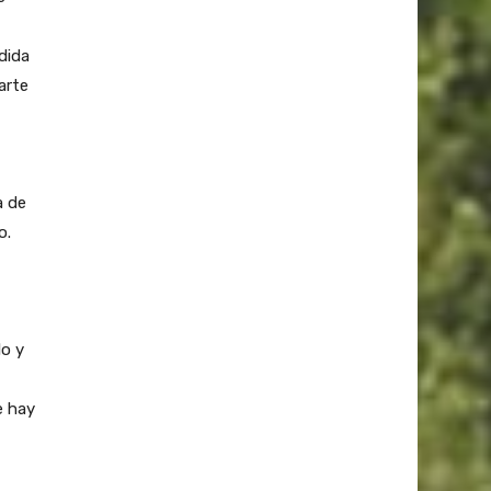
dida
arte
a de
o.
lo y
e hay