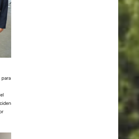
a para
el
eciden
or