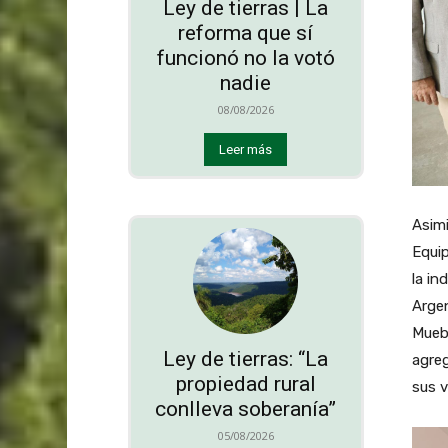
Ley de tierras | La
reforma que sí
funcionó no la votó
nadie
08/08/2026
Leer más
Asim
Equip
la in
Argen
Muebl
Ley de tierras: “La
agreg
propiedad rural
sus v
conlleva soberanía”
05/08/2026