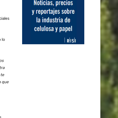
ciales
 lo
os
tra
 te
a que
e