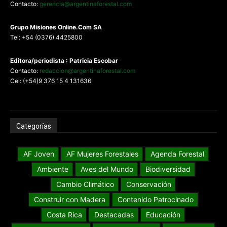
Contacto:
gerencia@argentinaforestal.com
G
rupo Misiones
Online.Com
SA
Tel: +54 (0376) 4425800
Editora/periodista : Patricia Escobar
Contacto:
redaccion@argentinaforestal.com
Cel: (+54)9 376 15 4 131636
Categorías
AF Joven
AF Mujeres Forestales
Agenda Forestal
Ambiente
Aves del Mundo
Biodiversidad
Cambio Climático
Conservación
Construir con Madera
Contenido Patrocinado
Costa Rica
Destacadas
Educación