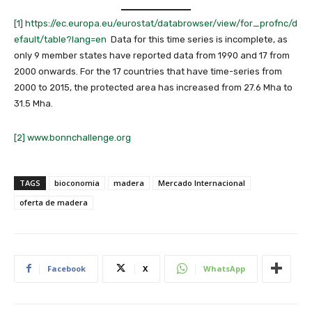
[1]
https://ec.europa.eu/eurostat/databrowser/view/for_profnc/d
efault/table?lang=en
Data for this time series is incomplete, as
only 9 member states have reported data from 1990 and 17 from
2000 onwards. For the 17 countries that have time-series from
2000 to 2015, the protected area has increased from 27.6 Mha to
31.5 Mha.
[2]
www.bonnchallenge.org
TAGS
bioconomia
madera
Mercado Internacional
oferta de madera
Facebook
X
WhatsApp