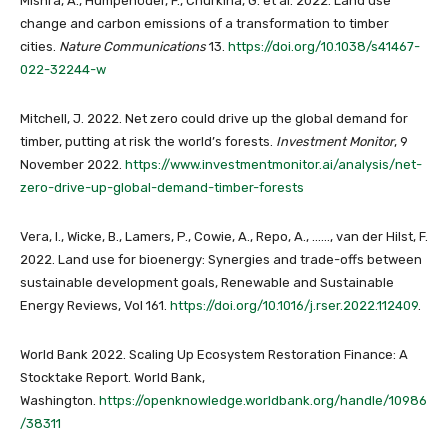
Mishra, A., Humpenöder, F., Churkina, G. et al. 2022. Land use
change and carbon emissions of a transformation to timber
cities.
Nature Communications
13.
https://doi.org/10.1038/s41467-
022-32244-w
Mitchell, J. 2022. Net zero could drive up the global demand for
timber, putting at risk the world’s forests.
Investment Monitor
, 9
November 2022.
https://www.investmentmonitor.ai/analysis/net-
zero-drive-up-global-demand-timber-forests
Vera, I., Wicke, B., Lamers, P., Cowie, A., Repo, A., ……, van der Hilst, F.
2022. Land use for bioenergy: Synergies and trade-offs between
sustainable development goals, Renewable and Sustainable
Energy Reviews, Vol 161.
https://doi.org/10.1016/j.rser.2022.112409
.
World Bank 2022. Scaling Up Ecosystem Restoration Finance: A
Stocktake Report. World Bank,
Washington.
https://openknowledge.worldbank.org/handle/10986
/38311