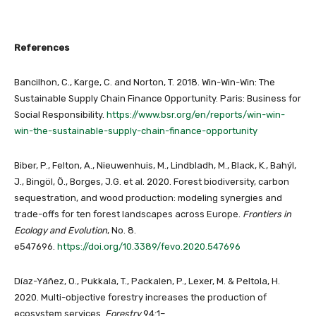
References
Bancilhon, C., Karge, C. and Norton, T. 2018. Win-Win-Win: The
Sustainable Supply Chain Finance Opportunity. Paris: Business for
Social Responsibility.
https://www.bsr.org/en/reports/win-win-
win-the-sustainable-supply-chain-finance-opportunity
Biber, P., Felton, A., Nieuwenhuis, M., Lindbladh, M., Black, K., Bahýl,
J., Bingöl, Ö., Borges, J.G. et al. 2020. Forest biodiversity, carbon
sequestration, and wood production: modeling synergies and
trade-offs for ten forest landscapes across Europe.
Frontiers in
Ecology and Evolution
, No. 8.
e547696.
https://doi.org/10.3389/fevo.2020.547696
Díaz-Yáñez, O., Pukkala, T., Packalen, P., Lexer, M. & Peltola, H.
2020. Multi-objective forestry increases the production of
ecosystem services.
Forestry
94:1–