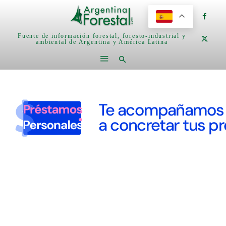
Fuente de información forestal, foresto-industrial y
ambiental de Argentina y América Latina