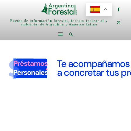
Fuente de información forestal, foresto-industrial y
ambiental de Argentina y América Latina