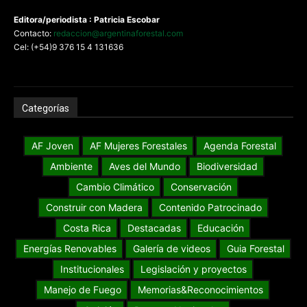
Editora/periodista : Patricia Escobar
Contacto:
redaccion@argentinaforestal.com
Cel: (+54)9 376 15 4 131636
Categorías
AF Joven
AF Mujeres Forestales
Agenda Forestal
Ambiente
Aves del Mundo
Biodiversidad
Cambio Climático
Conservación
Construir con Madera
Contenido Patrocinado
Costa Rica
Destacadas
Educación
Energías Renovables
Galería de videos
Guia Forestal
Institucionales
Legislación y proyectos
Manejo de Fuego
Memorias&Reconocimientos