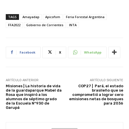
TAGS
Amayadap
Apicofom
Feria Forestal Argentina
FFA2022
Gobierno de Corrientes
INTA
Facebook
X
WhatsApp
ARTÍCULO ANTERIOR
ARTÍCULO SIGUIENTE
Misiones | La historia de vida
COP27 | Pará, el estado
de la guardaparque Mabel da
brasileño que se
Rosa que inspiró a los
comprometió a lograr cero
alumnos de séptimo grado
emisiones netas de bosques
de la Escuela N°930 de
para 2036
Garupá