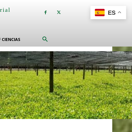
rial
ES
a
F CIENCIAS