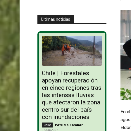
Últimas noticias
Chile | Forestales
apoyan recuperación
en cinco regiones tras
las intensas lluvias
que afectaron la zona
centro sur del país
En el
con inundaciones
agost
Patricia Escobar
-
Chile
Eldo
06/08/2026