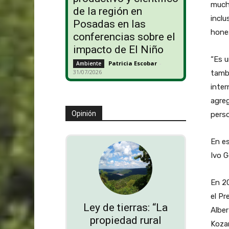
much
de la región en
inclu
Posadas en las
hones
conferencias sobre el
impacto de El Niño
“Es u
Patricia Escobar
-
Ambiente
31/07/2026
tamb
inter
agre
Opinión
perso
En es
Ivo G
En 2
el Pr
Ley de tierras: “La
Alber
propiedad rural
Kozar