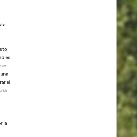
sta
osto
ad es
sin
 una
ar el
 una
r la