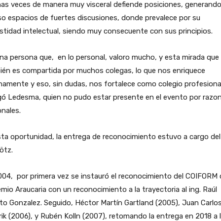
as veces de manera muy visceral defiende posiciones, generand
so espacios de fuertes discusiones, donde prevalece por su
tidad intelectual, siendo muy consecuente con sus principios.
na persona que, en lo personal, valoro mucho, y esta mirada que
ién es compartida por muchos colegas, lo que nos enriquece
namente y eso, sin dudas, nos fortalece como colegio profesional
gó Ledesma, quien no pudo estar presente en el evento por razo
nales.
ta oportunidad, la entrega de reconocimiento estuvo a cargo del 
ötz.
004, por primera vez se instauró el reconocimiento del COIFORM
emio Araucaria con un reconocimiento a la trayectoria al ing. Raúl
to Gonzalez. Seguido, Héctor Martín Gartland (2005), Juan Carlo
ik (2006), y Rubén Kolln (2007), retomando la entrega en 2018 a 