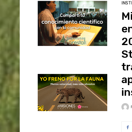
INST
Mi
en
2
S
tr
ap
in