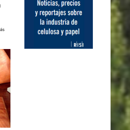
l
más