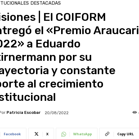
ITUCIONALES
DESTACADAS
siones | El COIFORM
tregó el «Premio Araucar
022» a Eduardo
tirnermann por su
ayectoria y constante
orte al crecimiento
stitucional
Por
Patricia Escobar
20/08/2022
Facebook
X
WhatsApp
Copy URL