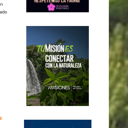
en
vado
l