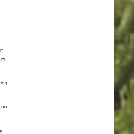
o
”,
nes
ing.
 con
s
la