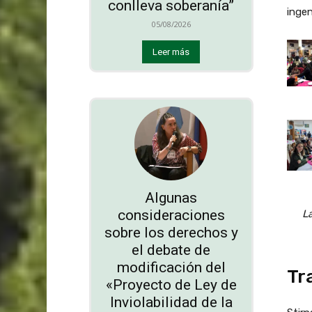
conlleva soberanía”
ingen
05/08/2026
Leer más
Algunas
consideraciones
L
sobre los derechos y
el debate de
modificación del
Tr
«Proyecto de Ley de
Inviolabilidad de la