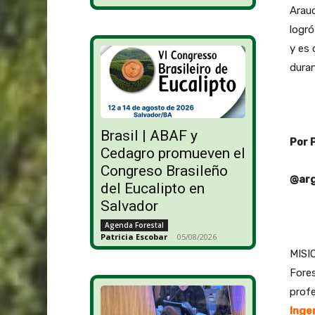
Arauc
logró
y es 
dura
Brasil | ABAF y
Por 
Cedagro promueven el
Congreso Brasileño
@arg
del Eucalipto en
Salvador
Agenda Forestal
Patricia Escobar
-
05/08/2026
MISIO
Fores
profe
Inge