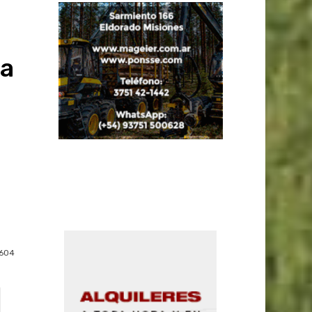
ia
604