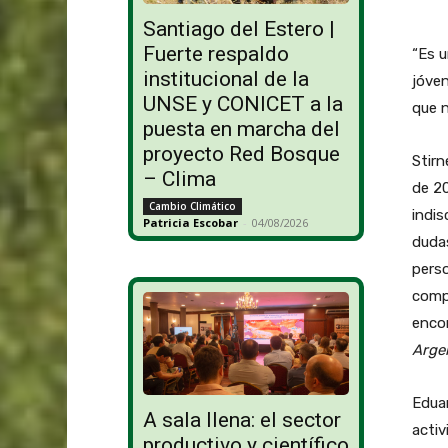
Santiago del Estero |
Fuerte respaldo
“Es u
institucional de la
jóven
UNSE y CONICET a la
que n
puesta en marcha del
proyecto Red Bosque
Stir
– Clima
de 20
Cambio Climático
indis
Patricia Escobar
-
04/08/2026
dudas
perso
compr
enco
Arge
Eduar
A sala llena: el sector
activ
productivo y científico