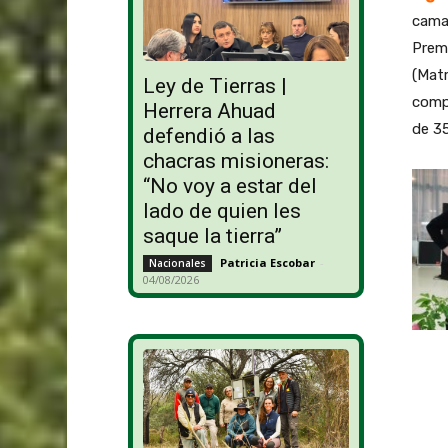
camar
Premi
(Matr
Ley de Tierras |
compr
Herrera Ahuad
de 35
defendió a las
chacras misioneras:
“No voy a estar del
lado de quien les
saque la tierra”
Patricia Escobar
-
Nacionales
04/08/2026