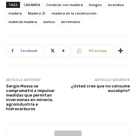
TAGS
CADAMDA
Construir con madera
hongos
incendios
madera
Madera 21
madera en la construcción
material madera
sismos
terremotos
Facebook
X
WhatsApp
ARTÍCULO ANTERIOR
ARTÍCULO SIGUIENTE
Sergio Massa se
¿Usted cree que no consume
comprometió a impulsar
eucalipto?
medidas que permitan
inversiones en minería,
agroindustria e
hidrocarburos