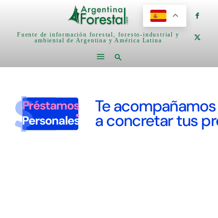
Fuente de información forestal, foresto-industrial y
ambiental de Argentina y América Latina