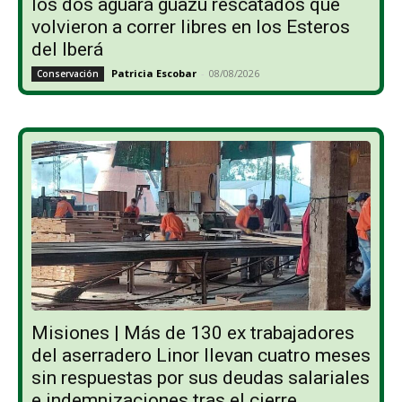
los dos aguará guazú rescatados que
volvieron a correr libres en los Esteros
del Iberá
Patricia Escobar
-
08/08/2026
Conservación
Misiones | Más de 130 ex trabajadores
del aserradero Linor llevan cuatro meses
sin respuestas por sus deudas salariales
e indemnizaciones tras el cierre...