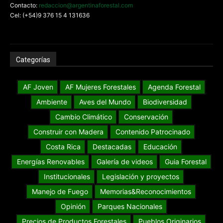
Contacto:
redaccion@argentinaforestal.com
Cel: (+54)9 376 15 4 131636
Categorías
AF Joven
AF Mujeres Forestales
Agenda Forestal
Ambiente
Aves del Mundo
Biodiversidad
Cambio Climático
Conservación
Construir con Madera
Contenido Patrocinado
Costa Rica
Destacadas
Educación
Energías Renovables
Galería de videos
Guia Forestal
Institucionales
Legislación y proyectos
Manejo de Fuego
Memorias&Reconocimientos
Opinión
Parques Nacionales
Precios de Productos Forestales
Pueblos Originarios