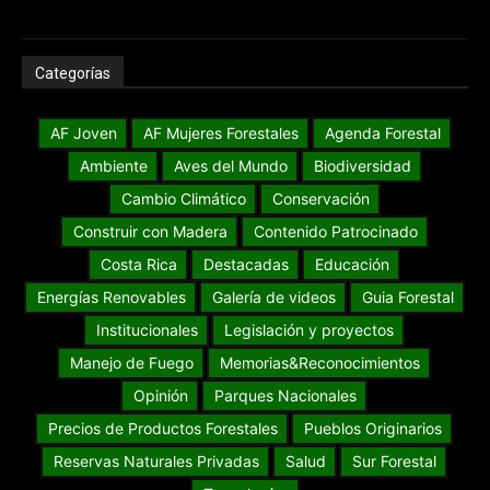
Categorías
AF Joven
AF Mujeres Forestales
Agenda Forestal
Ambiente
Aves del Mundo
Biodiversidad
Cambio Climático
Conservación
Construir con Madera
Contenido Patrocinado
Costa Rica
Destacadas
Educación
Energías Renovables
Galería de videos
Guia Forestal
Institucionales
Legislación y proyectos
Manejo de Fuego
Memorias&Reconocimientos
Opinión
Parques Nacionales
Precios de Productos Forestales
Pueblos Originarios
Reservas Naturales Privadas
Salud
Sur Forestal