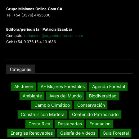
G
rupo Misiones
Online.Com
SA
Tel: +54 (0376) 4425800
Editora/periodista : Patricia Escobar
Contacto:
redaccion@argentinaforestal.com
Cel: (+54)9 376 15 4 131636
Categorías
AF Joven
AF Mujeres Forestales
Agenda Forestal
Ambiente
Aves del Mundo
Biodiversidad
Cambio Climático
Conservación
Construir con Madera
Contenido Patrocinado
Costa Rica
Destacadas
Educación
Energías Renovables
Galería de videos
Guia Forestal