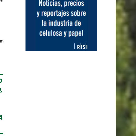
de
ún
O
,
A