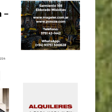
 –
u
226