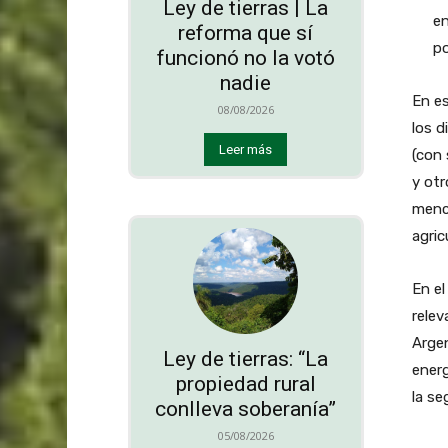
Ley de tierras | La
en
reforma que sí
po
funcionó no la votó
nadie
En es
08/08/2026
los 
Leer más
(con 
y otr
menci
agric
En el
relev
Argen
Ley de tierras: “La
energ
propiedad rural
la se
conlleva soberanía”
05/08/2026