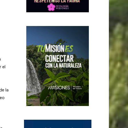
n
 el
de la
peo