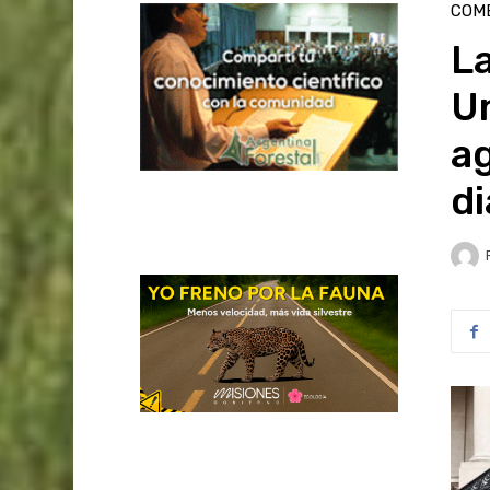
COME
La
U
a
di