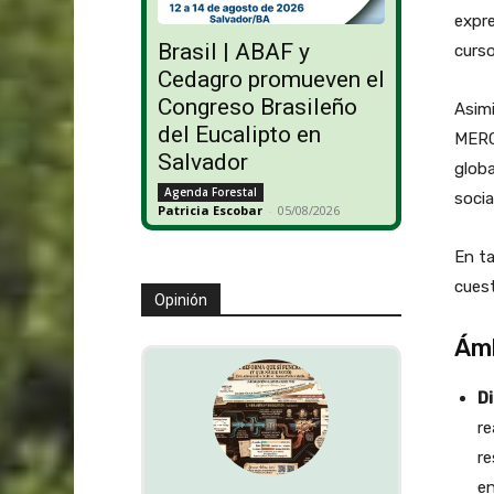
expre
Brasil | ABAF y
curs
Cedagro promueven el
Congreso Brasileño
Asimi
del Eucalipto en
MERC
Salvador
globa
Agenda Forestal
socia
Patricia Escobar
-
05/08/2026
En ta
cuest
Opinión
Ámb
Di
re
re
en