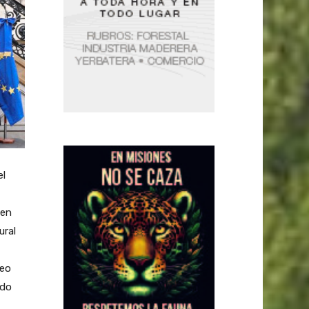
el
den
ural
seo
ndo