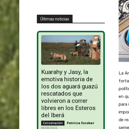
Últimas noticias
Kuarahy y Jasy, la
La Ar
emotiva historia de
forta
los dos aguará guazú
polít
rescatados que
en q
volvieron a correr
para 
libres en los Esteros
impor
del Iberá
de re
Patricia Escobar
-
Conservación
seme
08/08/2026