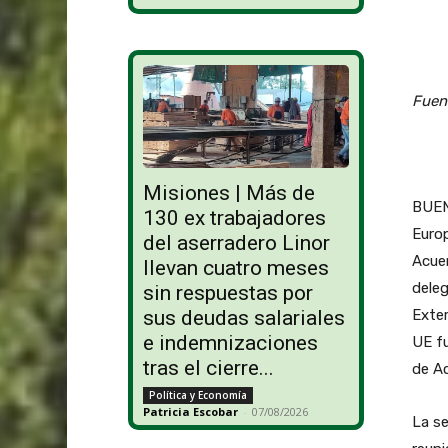
Fuent
Misiones | Más de
BUEN
130 ex trabajadores
Europ
del aserradero Linor
Acue
llevan cuatro meses
deleg
sin respuestas por
sus deudas salariales
Exte
e indemnizaciones
UE fu
tras el cierre...
de A
Política y Economía
Patricia Escobar
-
07/08/2026
La se