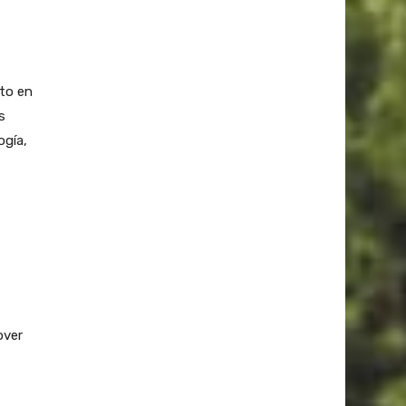
to en
s
ogía,
over