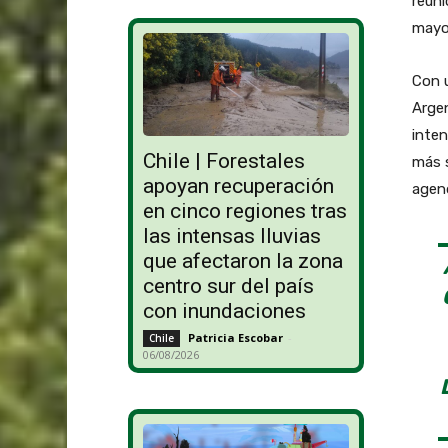
reuni
mayo,
Con u
Argen
inten
Chile | Forestales
más s
apoyan recuperación
agen
en cinco regiones tras
las intensas lluvias
que afectaron la zona
centro sur del país
con inundaciones
Patricia Escobar
-
Chile
06/08/2026