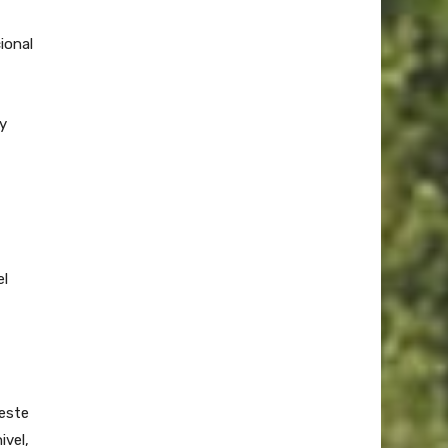
ional
 y
el
 este
ivel,