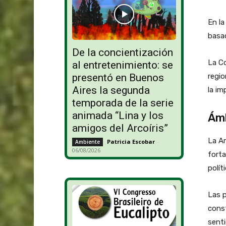
En la
basad
De la concientización
La Co
al entretenimiento: se
regio
presentó en Buenos
Aires la segunda
la im
temporada de la serie
animada “Lina y los
Ámb
amigos del Arcoíris”
La Ar
Patricia Escobar
-
Ambiente
06/08/2026
forta
polít
Las 
const
senti