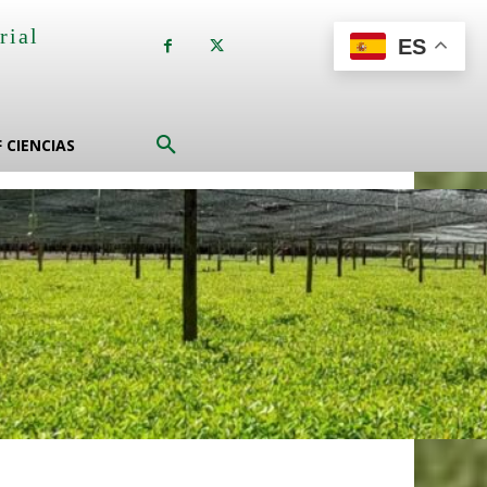
rial
ES
a
F CIENCIAS