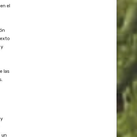
en el
ión
texto
 y
e las
s.
 y
e
o un