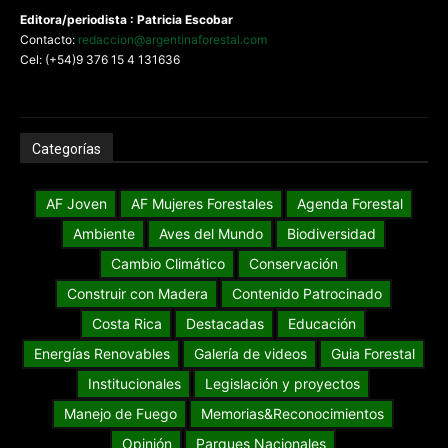
Editora/periodista : Patricia Escobar
Contacto:
redaccion@argentinaforestal.com
Cel: (+54)9 376 15 4 131636
Categorías
AF Joven
AF Mujeres Forestales
Agenda Forestal
Ambiente
Aves del Mundo
Biodiversidad
Cambio Climático
Conservación
Construir con Madera
Contenido Patrocinado
Costa Rica
Destacadas
Educación
Energías Renovables
Galería de videos
Guia Forestal
Institucionales
Legislación y proyectos
Manejo de Fuego
Memorias&Reconocimientos
Opinión
Parques Nacionales