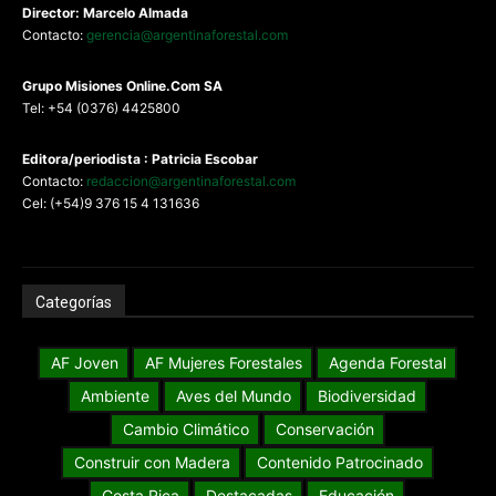
Director: Marcelo Almada
Contacto:
gerencia@argentinaforestal.com
G
rupo Misiones
Online.Com
SA
Tel: +54 (0376) 4425800
Editora/periodista : Patricia Escobar
Contacto:
redaccion@argentinaforestal.com
Cel: (+54)9 376 15 4 131636
Categorías
AF Joven
AF Mujeres Forestales
Agenda Forestal
Ambiente
Aves del Mundo
Biodiversidad
Cambio Climático
Conservación
Construir con Madera
Contenido Patrocinado
Costa Rica
Destacadas
Educación