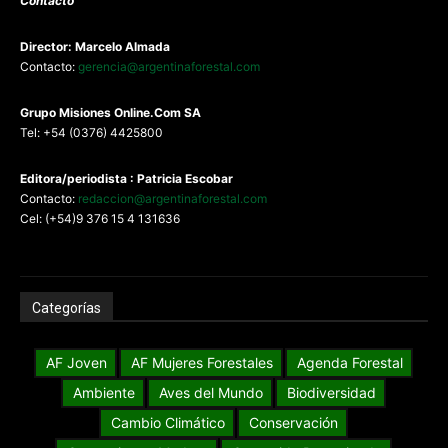
Contacto
Director: Marcelo Almada
Contacto:
gerencia@argentinaforestal.com
G
rupo Misiones
Online.Com
SA
Tel: +54 (0376) 4425800
Editora/periodista : Patricia Escobar
Contacto:
redaccion@argentinaforestal.com
Cel: (+54)9 376 15 4 131636
Categorías
AF Joven
AF Mujeres Forestales
Agenda Forestal
Ambiente
Aves del Mundo
Biodiversidad
Cambio Climático
Conservación