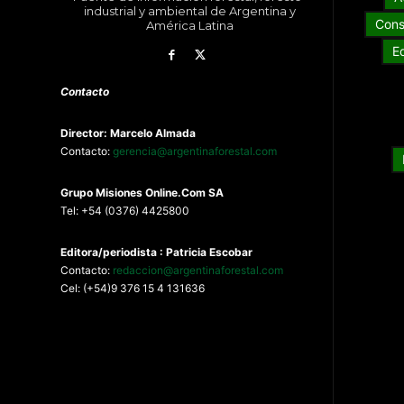
industrial y ambiental de Argentina y
Cons
América Latina
E
Contacto
Director: Marcelo Almada
Contacto:
gerencia@argentinaforestal.com
G
rupo Misiones
Online.Com
SA
Tel: +54 (0376) 4425800
Editora/periodista : Patricia Escobar
Contacto:
redaccion@argentinaforestal.com
Cel: (+54)9 376 15 4 131636