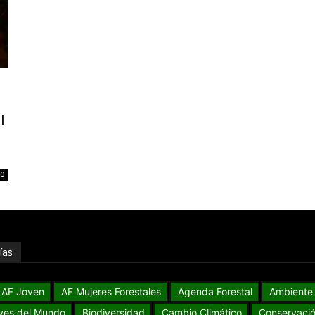
l
0
ías
AF Joven
AF Mujeres Forestales
Agenda Forestal
Ambiente
ves del Mundo
Biodiversidad
Cambio Climático
Conservaci