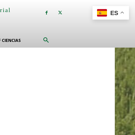
rial
ES
a
F CIENCIAS