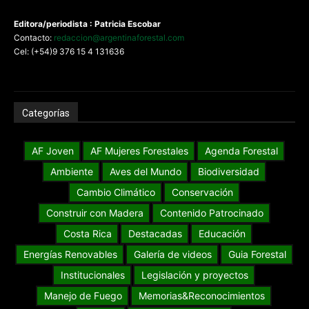
Editora/periodista : Patricia Escobar
Contacto:
redaccion@argentinaforestal.com
Cel: (+54)9 376 15 4 131636
Categorías
AF Joven
AF Mujeres Forestales
Agenda Forestal
Ambiente
Aves del Mundo
Biodiversidad
Cambio Climático
Conservación
Construir con Madera
Contenido Patrocinado
Costa Rica
Destacadas
Educación
Energías Renovables
Galería de videos
Guia Forestal
Institucionales
Legislación y proyectos
Manejo de Fuego
Memorias&Reconocimientos