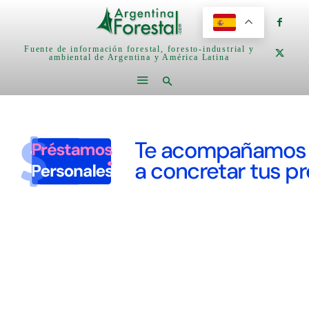
Fuente de información forestal, foresto-industrial y
ambiental de Argentina y América Latina