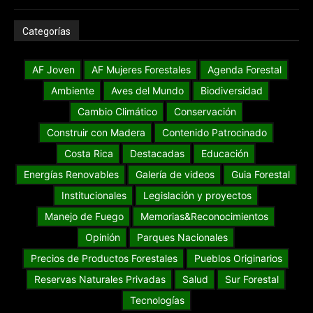
Categorías
AF Joven
AF Mujeres Forestales
Agenda Forestal
Ambiente
Aves del Mundo
Biodiversidad
Cambio Climático
Conservación
Construir con Madera
Contenido Patrocinado
Costa Rica
Destacadas
Educación
Energías Renovables
Galería de videos
Guia Forestal
Institucionales
Legislación y proyectos
Manejo de Fuego
Memorias&Reconocimientos
Opinión
Parques Nacionales
Precios de Productos Forestales
Pueblos Originarios
Reservas Naturales Privadas
Salud
Sur Forestal
Tecnologías