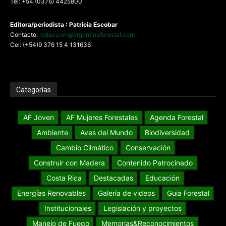
Tel: +54 (0376) 4425800
Editora/periodista : Patricia Escobar
Contacto:
redaccion@argentinaforestal.com
Cel: (+54)9 376 15 4 131636
Categorías
AF Joven
AF Mujeres Forestales
Agenda Forestal
Ambiente
Aves del Mundo
Biodiversidad
Cambio Climático
Conservación
Construir con Madera
Contenido Patrocinado
Costa Rica
Destacadas
Educación
Energías Renovables
Galería de videos
Guia Forestal
Institucionales
Legislación y proyectos
Manejo de Fuego
Memorias&Reconocimientos