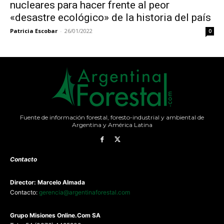
nucleares para hacer frente al peor
«desastre ecológico» de la historia del país
Patricia Escobar
-
26/01/2022
0
Fuente de información forestal, foresto-industrial y ambiental de
Argentina y América Latina
Contacto
Director: Marcelo Almada
Contacto:
gerencia@argentinaforestal.com
G
rupo Misiones
Online.Com
SA