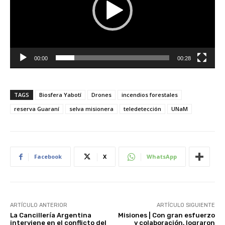
o
d
u
c
t
00:00
00:28
o
r
d
TAGS
Biosfera Yabotí
Drones
incendios forestales
e
v
reserva Guaraní
selva misionera
teledetección
UNaM
í
d
e
o
Facebook
X
WhatsApp
ARTÍCULO ANTERIOR
ARTÍCULO SIGUIENTE
La Cancillería Argentina
Misiones | Con gran esfuerzo
interviene en el conflicto del
y colaboración, lograron