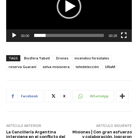
o
d
u
c
t
00:00
00:28
o
r
d
TAGS
Biosfera Yabotí
Drones
incendios forestales
e
v
reserva Guaraní
selva misionera
teledetección
UNaM
í
d
e
o
Facebook
X
WhatsApp
ARTÍCULO ANTERIOR
ARTÍCULO SIGUIENTE
La Cancillería Argentina
Misiones | Con gran esfuerzo
interviene en el conflicto del
y colaboración, lograron