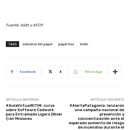
Fuente: Voith y AFCP.
TAGS
industria del papel
papel tisú
Voith
Facebook
X
WhatsApp
ARTÍCULO ANTERIOR
ARTÍCULO SIGUIENTE
#AulaVirtualRITIM: curso
#AlertaPatagonia: lanzaron
sobre Software Cadwork
una campaña nacional de
para Entramado Ligero (Nivel
prevención y
I) en Misiones
concientización ante el
esperado aumento de riesgo
de incendios durante el