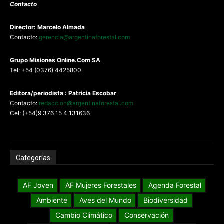
Contacto
Director: Marcelo Almada
Contacto:
gerencia@argentinaforestal.com
G
rupo Misiones
Online.Com
SA
Tel: +54 (0376) 4425800
Editora/periodista : Patricia Escobar
Contacto:
redaccion@argentinaforestal.com
Cel: (+54)9 376 15 4 131636
Categorías
AF Joven
AF Mujeres Forestales
Agenda Forestal
Ambiente
Aves del Mundo
Biodiversidad
Cambio Climático
Conservación