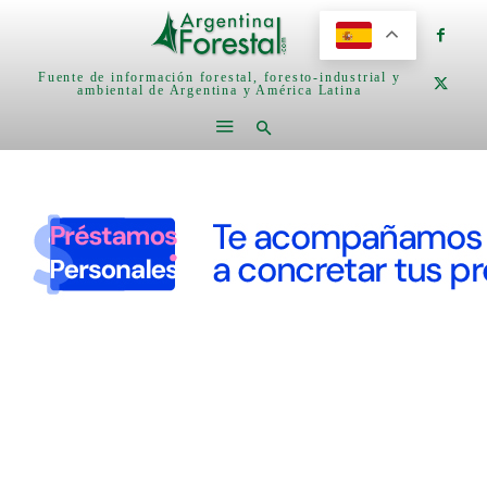
Fuente de información forestal, foresto-industrial y
ambiental de Argentina y América Latina