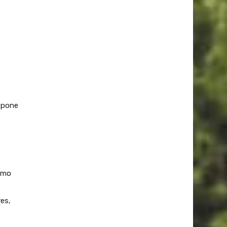
e
 pone
como
res,