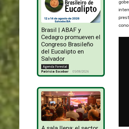
gobe
inter
prest
cono
Brasil | ABAF y
Cedagro promueven el
Congreso Brasileño
del Eucalipto en
Salvador
Agenda Forestal
Patricia Escobar
-
05/08/2026
A sala llena: el sector