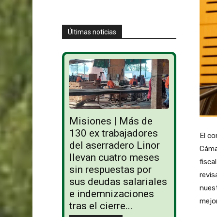
Últimas noticias
Misiones | Más de
130 ex trabajadores
El co
del aserradero Linor
Cámar
llevan cuatro meses
fisca
sin respuestas por
revis
sus deudas salariales
nuest
e indemnizaciones
mejor
tras el cierre...