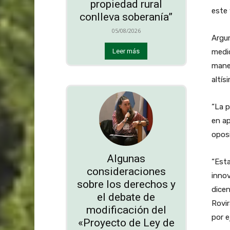
propiedad rural
este 
conlleva soberanía”
05/08/2026
Argum
medic
Leer más
maner
altís
“La p
en ap
oposi
Algunas
“Esta
consideraciones
innov
sobre los derechos y
dice
el debate de
Rovir
modificación del
por e
«Proyecto de Ley de