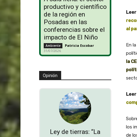
productivo y científico
Leer
de la región en
reco
Posadas en las
al p
conferencias sobre el
impacto de El Niño
En la
Patricia Escobar
-
Ambiente
31/07/2026
polít
la C
polít
Opinión
secto
Leer
comp
Sobre
los i
Ley de tierras: “La
de lo