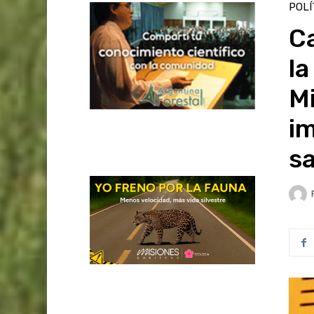
POLÍ
Ca
l
Mi
im
sa