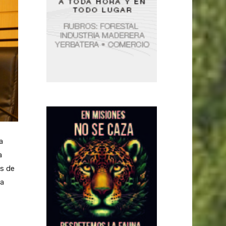
a
a
es de
La