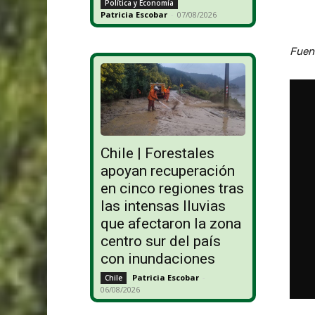
Política y Economía
Patricia Escobar
-
07/08/2026
Fuen
Chile | Forestales
apoyan recuperación
en cinco regiones tras
las intensas lluvias
que afectaron la zona
centro sur del país
con inundaciones
Patricia Escobar
-
Chile
06/08/2026