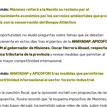
 más:
Misiones reiteró a la Nación su reclamo por el
nocimiento económico por los servicios ambientales que pre
aís con la conservación del Bosque Atlántico
 oportunidad, no eludió preguntas sobre temas que se debaten
icamente en estos días tras el planteo de la
AMAYADAP, APICOF
EM al gobernador de Misiones, Oscar Herrera Ahuad, respecto 
ica tributaria de la provincia
y revisar medidas que permitan al
r mayor competitividad internacional.
 más:
AMAYADAP y APICOFOM tras medidas que permitirían
etitividad internacional al sector foresto-industrial
 la cuestión fiscal, que la oposición instaló con propuestas de re
mpuestos, Rovira recordó que “el esquema impositivo de Misiones
s más bajos del país, ha permitido salvar miles de vida, sobre tod