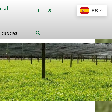
rial
ES
a
F CIENCIAS