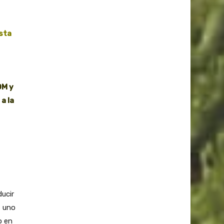
sta
OM y
a la
ducir
, uno
o en