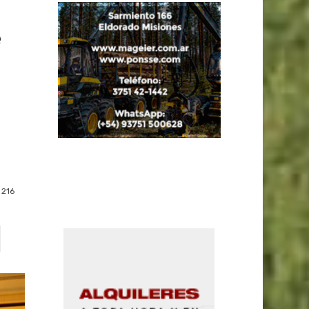
e
216