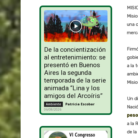
MISIO
Misio
una c
merca
De la concientización
Firmó
al entretenimiento: se
gobie
presentó en Buenos
a la 
Aires la segunda
ambi
temporada de la serie
Misio
animada “Lina y los
amigos del Arcoíris”
Un dí
Patricia Escobar
-
Ambiente
Naci
06/08/2026
peso
a la 
de la