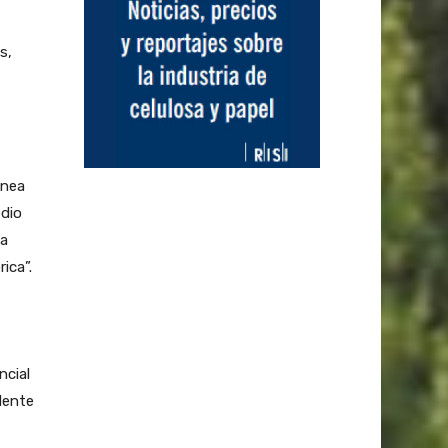
s,
inea
edio
 a
ica”.
ncial
idente