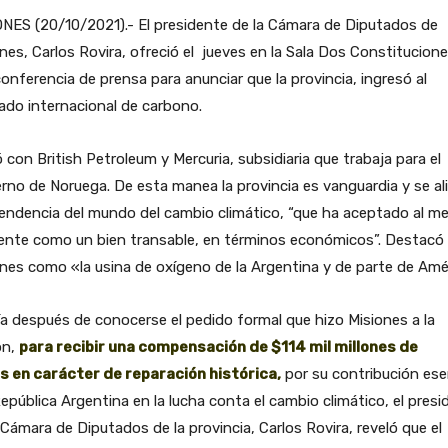
NES (20/10/2021).- El presidente de la Cámara de Diputados de
nes, Carlos Rovira, ofreció el jueves en la Sala Dos Constitucione
onferencia de prensa para anunciar que la provincia, ingresó al
do internacional de carbono.
 con British Petroleum y Mercuria, subsidiaria que trabaja para el
rno de Noruega. De esta manea la provincia es vanguardia y se al
tendencia del mundo del cambio climático, “que ha aceptado al m
ente como un bien transable, en términos económicos”. Destacó
nes como «la usina de oxígeno de la Argentina y de parte de Amér
a después de conocerse el pedido formal que hizo Misiones a la
ón,
para recibir una compensación de $114 mil millones de
s en carácter de reparación histórica,
por su contribución ese
República Argentina en la lucha conta el cambio climático, el pres
 Cámara de Diputados de la provincia, Carlos Rovira, reveló que el