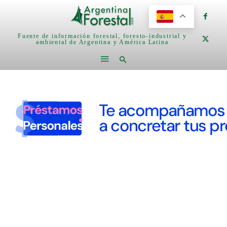
Fuente de información forestal, foresto-industrial y
ambiental de Argentina y América Latina