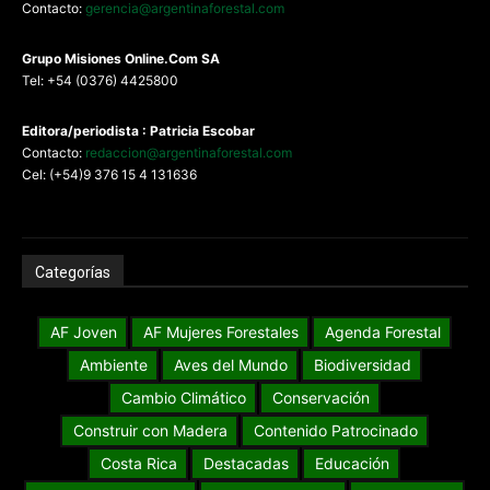
Contacto:
gerencia@argentinaforestal.com
G
rupo Misiones
Online.Com
SA
Tel: +54 (0376) 4425800
Editora/periodista : Patricia Escobar
Contacto:
redaccion@argentinaforestal.com
Cel: (+54)9 376 15 4 131636
Categorías
AF Joven
AF Mujeres Forestales
Agenda Forestal
Ambiente
Aves del Mundo
Biodiversidad
Cambio Climático
Conservación
Construir con Madera
Contenido Patrocinado
Costa Rica
Destacadas
Educación