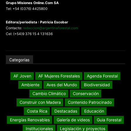
G
rupo Misiones
Online.Com
SA
Tel: +54 (0376) 4425800
Editora/periodista : Patricia Escobar
Contacto:
redaccion@argentinaforestal.com
Cel: (+54)9 376 15 4 131636
Categorías
AF Joven
AF Mujeres Forestales
Agenda Forestal
Ambiente
Aves del Mundo
Biodiversidad
Cambio Climático
Conservación
Construir con Madera
Contenido Patrocinado
Costa Rica
Destacadas
Educación
Energías Renovables
Galería de videos
Guia Forestal
Institucionales
Legislación y proyectos