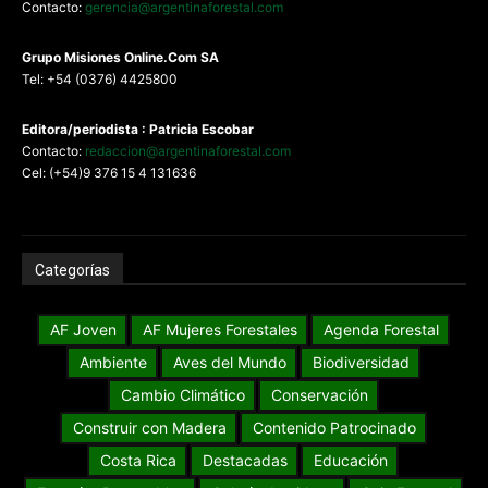
Contacto:
gerencia@argentinaforestal.com
G
rupo Misiones
Online.Com
SA
Tel: +54 (0376) 4425800
Editora/periodista : Patricia Escobar
Contacto:
redaccion@argentinaforestal.com
Cel: (+54)9 376 15 4 131636
Categorías
AF Joven
AF Mujeres Forestales
Agenda Forestal
Ambiente
Aves del Mundo
Biodiversidad
Cambio Climático
Conservación
Construir con Madera
Contenido Patrocinado
Costa Rica
Destacadas
Educación