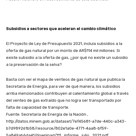
Subsidios a sectores que aceleran el cambio climático
El Proyecto de Ley de Presupuesto 2021, incluía subsidios a la
oferta de gas natural por un monto de AR$114 mil millones. Si
existe subsidio a la oferta de gas, ¿por qué no existe un subsidio
a la preservación de la selva?
Basta con ver el mapa de venteos de gas natural que publica la
Secretaría de Energía, para ver de qué manera, los subsidios
arriba mencionados contribuyen al calentamiento global a través
del venteo de gas extraído que no logra ser transportado por
falta de capacidad de transporte.
Fuente: Secretaría de Energía de la Nación ,
http://datos.minem.gob.ar/dataset/7ef45681-a7de-440c-a343-
b7d989261b58/resource/802e1a0e-4771-4aa8-bf59-
5a849ab6da41/download/111_informe_julio_2021.pdf