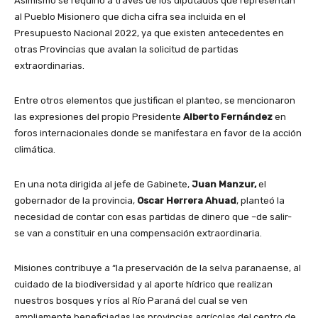
Asimismo se requirió a través de los diputados que representan
al Pueblo Misionero que dicha cifra sea incluida en el
Presupuesto Nacional 2022, ya que existen antecedentes en
otras Provincias que avalan la solicitud de partidas
extraordinarias.
Entre otros elementos que justifican el planteo, se mencionaron
las expresiones del propio Presidente
Alberto Fernández
en
foros internacionales donde se manifestara en favor de la acción
climática.
En una nota dirigida al jefe de Gabinete,
Juan Manzur,
el
gobernador de la provincia,
Oscar Herrera Ahuad
, planteó la
necesidad de contar con esas partidas de dinero que –de salir-
se van a constituir en una compensación extraordinaria.
Misiones contribuye a “la preservación de la selva paranaense, al
cuidado de la biodiversidad y al aporte hídrico que realizan
nuestros bosques y ríos al Río Paraná del cual se ven
ampliamente beneficiadas las provincias agrícolas del centro de